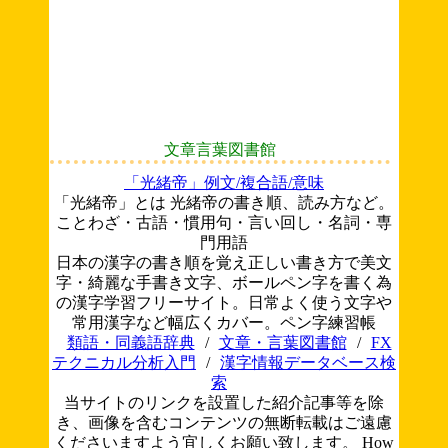
文章言葉図書館
「光緒帝」例文/複合語/意味
「光緒帝」とは 光緒帝の書き順、読み方など。
ことわざ・古語・慣用句・言い回し・名詞・専
門用語
日本の漢字の書き順を覚え正しい書き方で美文
字・綺麗な手書き文字、ボールペン字を書く為
の漢字学習フリーサイト。日常よく使う文字や
常用漢字など幅広くカバー。ペン字練習帳
類語・同義語辞典
/
文章・言葉図書館
/
FX
テクニカル分析入門
/
漢字情報データベース検
索
当サイトのリンクを設置した紹介記事等を除
き、画像を含むコンテンツの無断転載はご遠慮
くださいますよう宜しくお願い致します。
How