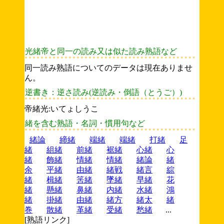
光緒帝と同一の読み又は似た読み熟語など
同一読み熟語についてのデータは現在ありませ
ん。
逆書き：逆さ読み(逆読み・倒語（とうご）)
帝緒光:いてょしうこ
緒を含む熟語・名詞・慣用句など
緒論
締緒
端緒
端緒
打緒
足
緒
組緒
前緒
裾緒
心緒
心
緒
飾緒
情緒
情緒
緒論
緒
余
平緒
由緒
緒戦
緒言
綜
緒
楫緒
筈緒
墜緒
早緒
花
緒
懸緒
鼻緒
内緒
水緒
鴻
緒
掛緒
由緒
緒方
緒太
緒
巻
散緒
革緒
受緒
愁緒
...
[熟語リンク]