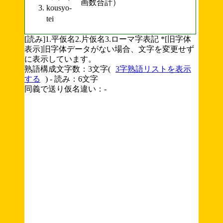
画数合計）
kousyo-
tei
[読み]1.平仮名2.片仮名3.ローマ字表記 *[旧字体
表示]旧字体データがない場合、文字を変更せず
に表示しています。
熟語構成文字数：3文字(
3字熟語リストを表示
する
) - 読み：6文字
同義で送り仮名違い：-