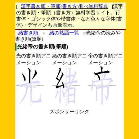
[
漢字書き順・筆順(書き方)調べ無料辞典
]漢字
の書き順・筆順（書き方）無料学習サイト。行
書体・ゴシック体や楷書体・など色々な字体(書
体)・デザインも画像表示。
緒書き順
»
緒の熟語一覧
»光緒帝の読みや
書き順(筆順)
光緒帝の書き順(筆順)
光の書き順アニ
緒の書き順アニ
帝の書き順アニ
メーション
メーション
メーション
スポンサーリンク