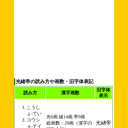
光緒帝の読み方や画数・旧字体表記
旧字体
読み方
漢字画数
表示
こうし
ょ-てい
光6画 緒14画 帝9画
コウシ
光緖帝
総画数：29画（漢字の
ョ-テイ