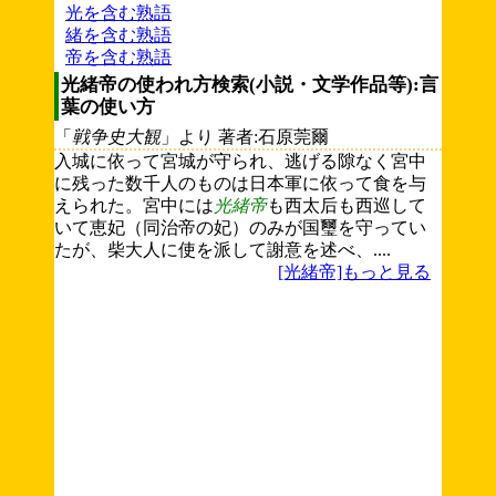
光を含む熟語
緒を含む熟語
帝を含む熟語
光緒帝の使われ方検索(小説・文学作品等):言
葉の使い方
「
戦争史大観
」より 著者:石原莞爾
入城に依って宮城が守られ、逃げる隙なく宮中
に残った数千人のものは日本軍に依って食を与
えられた。宮中には
光緒帝
も西太后も西巡して
いて恵妃（同治帝の妃）のみが国璽を守ってい
たが、柴大人に使を派して謝意を述べ、....
[光緒帝]もっと見る