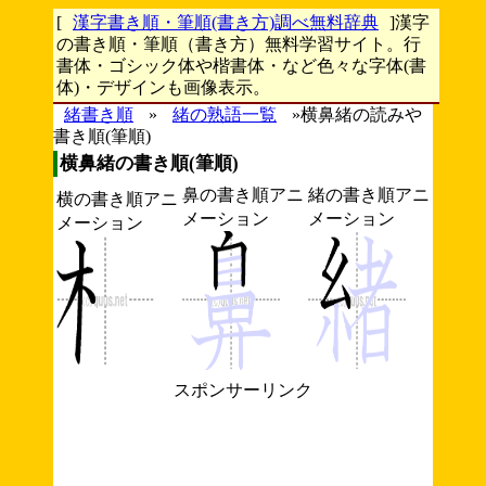
[
漢字書き順・筆順(書き方)調べ無料辞典
]漢字
の書き順・筆順（書き方）無料学習サイト。行
書体・ゴシック体や楷書体・など色々な字体(書
体)・デザインも画像表示。
緒書き順
»
緒の熟語一覧
»横鼻緒の読みや
書き順(筆順)
横鼻緒の書き順(筆順)
鼻の書き順アニ
緒の書き順アニ
横の書き順アニ
メーション
メーション
メーション
スポンサーリンク