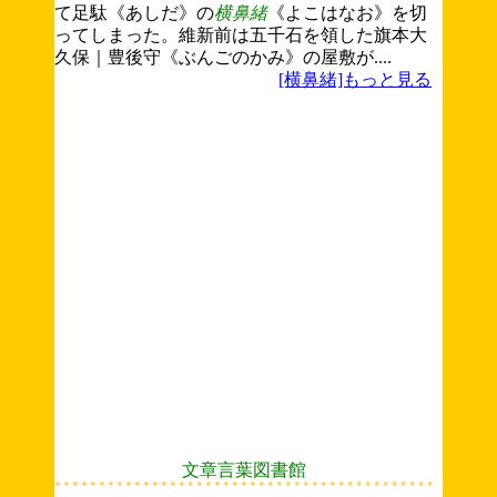
て足駄《あしだ》の
横鼻緒
《よこはなお》を切
ってしまった。維新前は五千石を領した旗本大
久保｜豊後守《ぶんごのかみ》の屋敷が....
[横鼻緒]もっと見る
文章言葉図書館