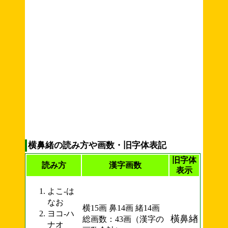
横鼻緒の読み方や画数・旧字体表記
旧字体
読み方
漢字画数
表示
よこ-は
なお
横15画 鼻14画 緒14画
ヨコ-ハ
橫鼻緖
総画数：43画（漢字の
ナオ