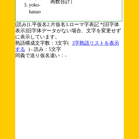
画数合計）
yoko-
hanao
[読み]1.平仮名2.片仮名3.ローマ字表記 *[旧字体
表示]旧字体データがない場合、文字を変更せず
に表示しています。
熟語構成文字数：3文字(
3字熟語リストを表示
する
) - 読み：5文字
同義で送り仮名違い：-