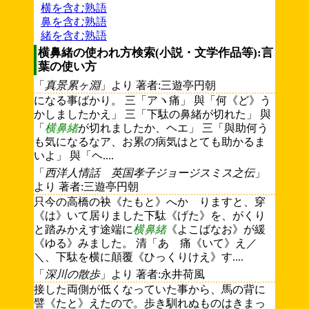
横を含む熟語
鼻を含む熟語
緒を含む熟語
横鼻緒の使われ方検索(小説・文学作品等):言
葉の使い方
「
真景累ヶ淵
」より 著者:三遊亭円朝
になる事ばかり。 三「アヽ痛」 與「何《ど》う
かしましたかえ」 三「下駄の鼻緒が切れた」 與
「
横鼻緒
が切れましたか、ヘエ」 三「與助何う
も気になるなア、お累の病気はとても助かるま
いよ」 與「ヘ....
「
西洋人情話 英国孝子ジョージスミス之伝
」
より 著者:三遊亭円朝
只今の高橋の袂《たもと》へかゝりますと、穿
《は》いて居りました下駄《げた》を、がくり
と踏みかえす途端に
横鼻緒
《よこばなお》が緩
《ゆる》みました。 清「あゝ痛《いて》え／
＼、下駄を横に顛覆《ひっくりけえ》す....
「
深川の散歩
」より 著者:永井荷風
接した両側が低くなっていた事から、馬の背に
譬《たと》えたので。歩き馴れぬものはきまっ