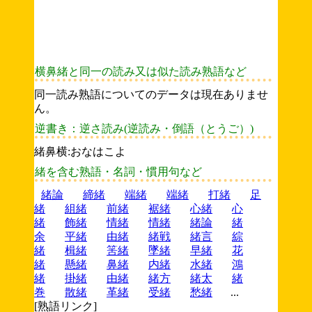
横鼻緒と同一の読み又は似た読み熟語など
同一読み熟語についてのデータは現在ありませ
ん。
逆書き：逆さ読み(逆読み・倒語（とうご）)
緒鼻横:おなはこよ
緒を含む熟語・名詞・慣用句など
緒論
締緒
端緒
端緒
打緒
足
緒
組緒
前緒
裾緒
心緒
心
緒
飾緒
情緒
情緒
緒論
緒
余
平緒
由緒
緒戦
緒言
綜
緒
楫緒
筈緒
墜緒
早緒
花
緒
懸緒
鼻緒
内緒
水緒
鴻
緒
掛緒
由緒
緒方
緒太
緒
巻
散緒
革緒
受緒
愁緒
...
[熟語リンク]