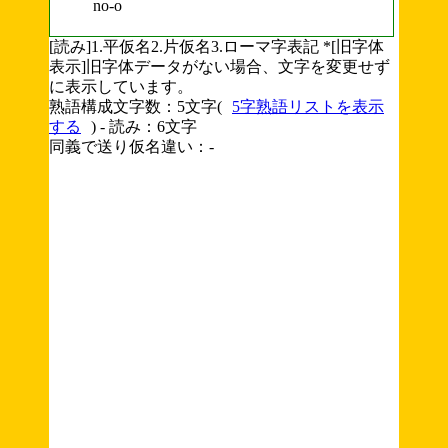
no-o
[読み]1.平仮名2.片仮名3.ローマ字表記 *[旧字体
表示]旧字体データがない場合、文字を変更せず
に表示しています。
熟語構成文字数：5文字(
5字熟語リストを表示
する
) - 読み：6文字
同義で送り仮名違い：-