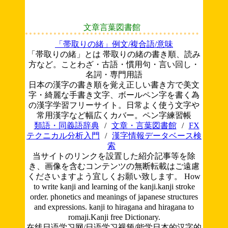
文章言葉図書館
「帯取りの緒」例文/複合語/意味
「帯取りの緒」とは 帯取りの緒の書き順、読み
方など。ことわざ・古語・慣用句・言い回し・
名詞・専門用語
日本の漢字の書き順を覚え正しい書き方で美文
字・綺麗な手書き文字、ボールペン字を書く為
の漢字学習フリーサイト。日常よく使う文字や
常用漢字など幅広くカバー。ペン字練習帳
類語・同義語辞典
/
文章・言葉図書館
/
FX
テクニカル分析入門
/
漢字情報データベース検
索
当サイトのリンクを設置した紹介記事等を除
き、画像を含むコンテンツの無断転載はご遠慮
くださいますよう宜しくお願い致します。
How
to write kanji and learning of the kanji.kanji stroke
order. phonetics and meanings of japanese structures
and expressions. kanji to hiragana and hiragana to
romaji.Kanji free Dictionary.
在线日语学习网/日语学习视频/能学日本的汉字的