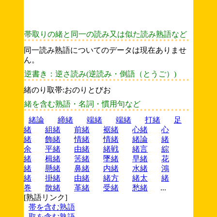
帯取りの緒と同一の読み又は似た読み熟語など
同一読み熟語についてのデータは現在ありませ
ん。
逆書き：逆さ読み(逆読み・倒語（とうご）)
緒のり取帯:おのりとびお
緒を含む熟語・名詞・慣用句など
緒論
締緒
端緒
端緒
打緒
足
緒
組緒
前緒
裾緒
心緒
心
緒
飾緒
情緒
情緒
緒論
緒
余
平緒
由緒
緒戦
緒言
綜
緒
楫緒
筈緒
墜緒
早緒
花
緒
懸緒
鼻緒
内緒
水緒
鴻
緒
掛緒
由緒
緒方
緒太
緒
巻
散緒
革緒
受緒
愁緒
...
[熟語リンク]
帯を含む熟語
取を含む熟語