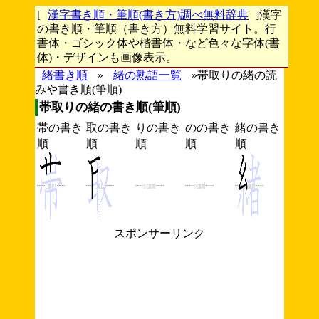
[
漢字書き順・筆順(書き方)調べ無料辞典
]漢字
の書き順・筆順（書き方）無料学習サイト。行
書体・ゴシック体や楷書体・など色々な字体(書
体)・デザインも画像表示。
緒書き順
»
緒の熟語一覧
»帯取りの緒の読
みや書き順(筆順)
帯取りの緒の書き順(筆順)
帯の書き
取の書き
りの書き
のの書き
緒の書き
順
順
順
順
順
スポンサーリンク