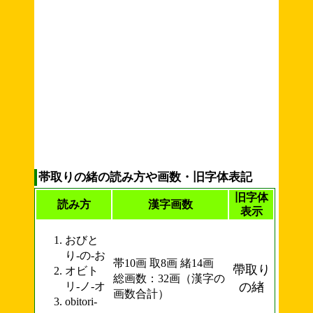
帯取りの緒の読み方や画数・旧字体表記
旧字体
読み方
漢字画数
表示
おびと
り-の-お
帯10画 取8画 緒14画
帶取り
オビト
総画数：32画（漢字の
リ-ノ-オ
の緖
画数合計）
obitori-