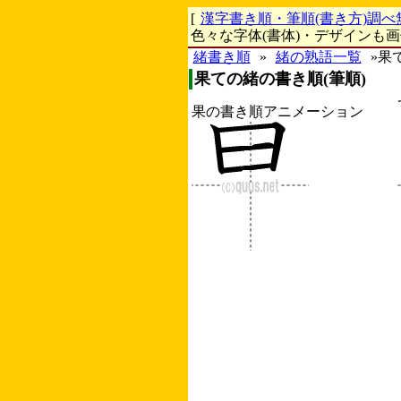
[
漢字書き順・筆順(書き方)調べ
色々な字体(書体)・デザインも
緒書き順
»
緒の熟語一覧
»果
果ての緒の書き順(筆順)
果の書き順アニメーション