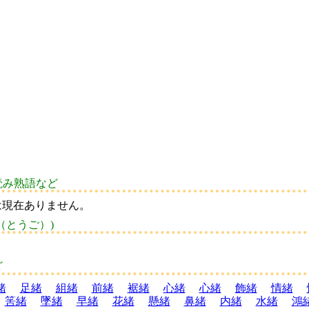
読み熟語など
は現在ありません。
（とうご）)
ど
緒
足緒
組緒
前緒
裾緒
心緒
心緒
飾緒
情緒
筈緒
墜緒
早緒
花緒
懸緒
鼻緒
内緒
水緒
鴻