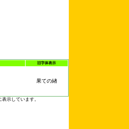
旧字体表示
果ての緖
ずに表示しています。