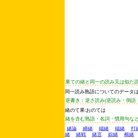
果ての緒と同一の読み又は似た
同一読み熟語についてのデータ
逆書き：逆さ読み(逆読み・倒語
緒のて果:おのては
緒を含む熟語・名詞・慣用句な
緒論
締緒
端緒
端緒
打
緒
緒戦
緒言
綜緒
楫緒