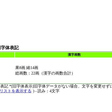
旧字体表記
漢字画数
果8画 緒14画
総画数：22画（漢字の画数合計）
ーマ字表記 *[旧字体表示]旧字体データがない場合、文字を変更せ
語リストを表示する
) - 読み：4文字