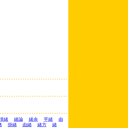
情緒
緒論
緒余
平緒
由
緒
掛緒
由緒
緒方
緒