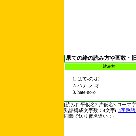
果ての緒の読み方や画数・
読み方
はて-の-お
ハテ-ノ-オ
hate-no-o
[読み]1.平仮名2.片仮名3.ロ
熟語構成文字数：4文字(
4字熟
同義で送り仮名違い：-