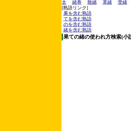
太
緒巻
散緒
革緒
受緒
[熟語リンク]
果を含む熟語
てを含む熟語
のを含む熟語
緒を含む熟語
果ての緒の使われ方検索(小