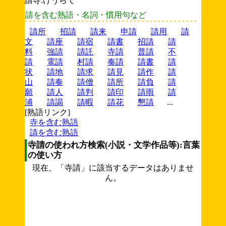
請寺:けうらて
請を含む熟語・名詞・慣用句など
請所
招請
請来
申請
請用
請
文
請座
請宿
請書
招請
請
料
強請
請託
寺請
普請
不
請
電請
村請
奏請
請書
請
状
請地
請求
請見
請作
請
山
請奏
請僧
請所
請負
請
願
請人
請判
請印
請雨
請
浦
請謁
請暇
請花
懇請
...
[熟語リンク]
寺を含む熟語
請を含む熟語
寺請の使われ方検索(小説・文学作品等):言葉
の使い方
現在、「寺請」に該当するデータはありませ
ん。