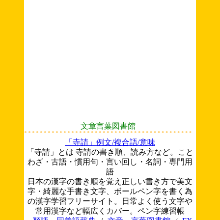
文章言葉図書館
「寺請」例文/複合語/意味
「寺請」とは 寺請の書き順、読み方など。こと
わざ・古語・慣用句・言い回し・名詞・専門用
語
日本の漢字の書き順を覚え正しい書き方で美文
字・綺麗な手書き文字、ボールペン字を書く為
の漢字学習フリーサイト。日常よく使う文字や
常用漢字など幅広くカバー。ペン字練習帳