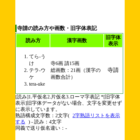
寺請の読み方や画数・旧字体表記
旧字体
読み方
漢字画数
表示
てら-う
け
寺6画 請15画
寺請
テラ-ウ
総画数：21画（漢字の
ケ
画数合計）
tera-uke
[読み]1.平仮名2.片仮名3.ローマ字表記 *[旧字体
表示]旧字体データがない場合、文字を変更せず
に表示しています。
熟語構成文字数：2文字(
2字熟語リストを表示
する
) - 読み：4文字
同義で送り仮名違い：-