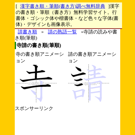
[
漢字書き順・筆順(書き方)調べ無料辞典
]漢字
の書き順・筆順（書き方）無料学習サイト。行
書体・ゴシック体や楷書体・など色々な字体(書
体)・デザインも画像表示。
請書き順
»
請の熟語一覧
»寺請の読みや書
き順(筆順)
寺請の書き順(筆順)
寺の書き順アニメーシ
請の書き順アニメーシ
ョン
ョン
スポンサーリンク