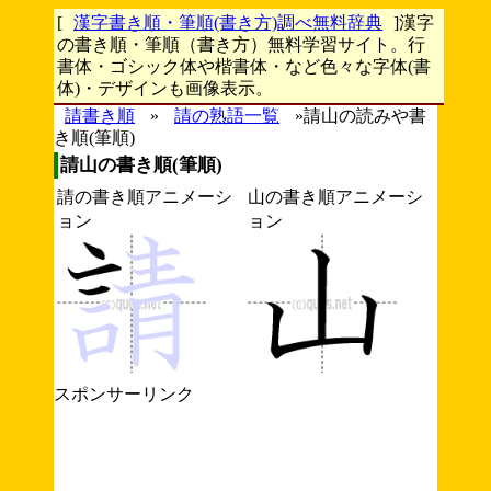
[
漢字書き順・筆順(書き方)調べ無料辞典
]漢字
の書き順・筆順（書き方）無料学習サイト。行
書体・ゴシック体や楷書体・など色々な字体(書
体)・デザインも画像表示。
請書き順
»
請の熟語一覧
»請山の読みや書
き順(筆順)
請山の書き順(筆順)
請の書き順アニメーシ
山の書き順アニメーシ
ョン
ョン
スポンサーリンク