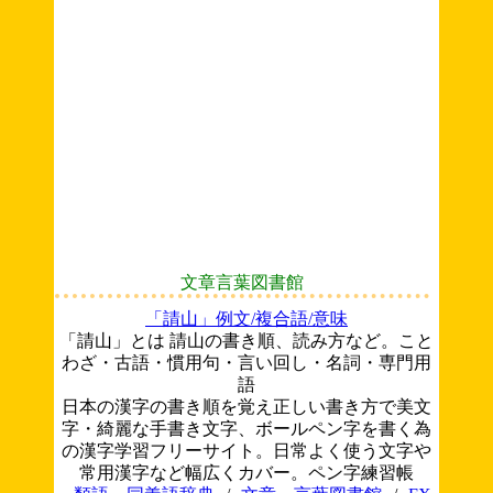
文章言葉図書館
「請山」例文/複合語/意味
「請山」とは 請山の書き順、読み方など。こと
わざ・古語・慣用句・言い回し・名詞・専門用
語
日本の漢字の書き順を覚え正しい書き方で美文
字・綺麗な手書き文字、ボールペン字を書く為
の漢字学習フリーサイト。日常よく使う文字や
常用漢字など幅広くカバー。ペン字練習帳