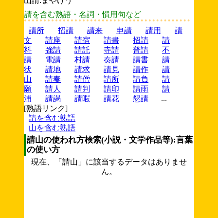
山請:まやけう
請を含む熟語・名詞・慣用句など
請所
招請
請来
申請
請用
請
文
請座
請宿
請書
招請
請
料
強請
請託
寺請
普請
不
請
電請
村請
奏請
請書
請
状
請地
請求
請見
請作
請
山
請奏
請僧
請所
請負
請
願
請人
請判
請印
請雨
請
浦
請謁
請暇
請花
懇請
...
[熟語リンク]
請を含む熟語
山を含む熟語
請山の使われ方検索(小説・文学作品等):言葉
の使い方
現在、「請山」に該当するデータはありませ
ん。