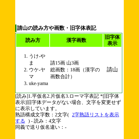
請山の読み方や画数・旧字体表記
旧字体
読み方
漢字画数
表示
うけ-や
ま
請15画 山3画
請山
ウケ-ヤ
総画数：18画（漢字の
マ
画数合計）
uke-yama
[読み]1.平仮名2.片仮名3.ローマ字表記 *[旧字体
表示]旧字体データがない場合、文字を変更せず
に表示しています。
熟語構成文字数：2文字(
2字熟語リストを表示
する
) - 読み：4文字
同義で送り仮名違い：-