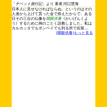
「
チベット旅行記
」より 著者:河口慧海
日本人に見せなければならぬ。というのはその
人達から上げて貰った金で拵えたからで、ある
日その三台の仏像を
開眼供養
《かいげんくよ
う》するために例のごとく説教しました。私は
カルカッタでもボンベイでも到る所で在留....
[開眼供養]もっと見る