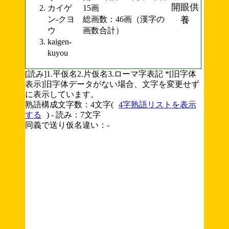
開眼供
カイゲ
15画
ン-クヨ
総画数：46画（漢字の
養
ウ
画数合計）
kaigen-
kuyou
[読み]1.平仮名2.片仮名3.ローマ字表記 *[旧字体
表示]旧字体データがない場合、文字を変更せず
に表示しています。
熟語構成文字数：4文字(
4字熟語リストを表示
する
) - 読み：7文字
同義で送り仮名違い：-