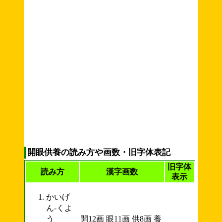
開眼供養の読み方や画数・旧字体表記
旧字体
読み方
漢字画数
表示
かいげ
ん-くよ
う
開12画 眼11画 供8画 養