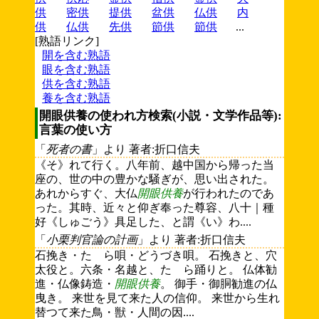
供
密供
提供
盆供
仏供
内
供
仏供
先供
節供
節供
...
[熟語リンク]
開を含む熟語
眼を含む熟語
供を含む熟語
養を含む熟語
開眼供養の使われ方検索(小説・文学作品等):
言葉の使い方
「
死者の書
」より 著者:折口信夫
《そ》れて行く。八年前、越中国から帰った当
座の、世の中の豊かな騒ぎが、思い出された。
あれからすぐ、大仏
開眼供養
が行われたのであ
った。其時、近々と仰ぎ奉った尊容、八十｜種
好《しゅごう》具足した、と謂《い》わ....
「
小栗判官論の計画
」より 著者:折口信夫
石挽き・たゝら唄・どうづき唄。 石挽きと、穴
太役と。六条・名越と、たゝら踊りと。 仏体勧
進・仏像鋳造・
開眼供養
。 御手・御胴勧進の仏
曳き。 来世を見て来た人の信仰。 来世から生れ
替つて来た鳥・獣・人間の因....