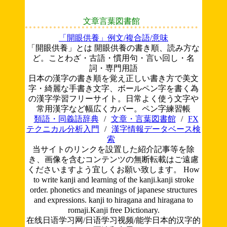
文章言葉図書館
「開眼供養」例文/複合語/意味
「開眼供養」とは 開眼供養の書き順、読み方な
ど。ことわざ・古語・慣用句・言い回し・名
詞・専門用語
日本の漢字の書き順を覚え正しい書き方で美文
字・綺麗な手書き文字、ボールペン字を書く為
の漢字学習フリーサイト。日常よく使う文字や
常用漢字など幅広くカバー。ペン字練習帳
類語・同義語辞典
/
文章・言葉図書館
/
FX
テクニカル分析入門
/
漢字情報データベース検
索
当サイトのリンクを設置した紹介記事等を除
き、画像を含むコンテンツの無断転載はご遠慮
くださいますよう宜しくお願い致します。
How
to write kanji and learning of the kanji.kanji stroke
order. phonetics and meanings of japanese structures
and expressions. kanji to hiragana and hiragana to
romaji.Kanji free Dictionary.
在线日语学习网/日语学习视频/能学日本的汉字的