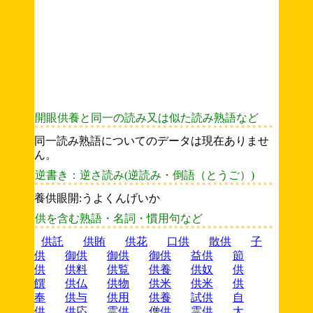
開眼供養と同一の読み又は似た読み熟語など
同一読み熟語についてのデータは現在ありませ
ん。
逆書き：逆さ読み(逆読み・倒語（とうご）)
養供眼開:うよくんげいか
供を含む熟語・名詞・慣用句など
供託
供賄
供花
口供
散供
子
供
御供
御供
御供
益供
節
供
供料
供覧
供養
供奴
供
饌
供仏
供物
供米
供米
供
奉
供与
供用
供養
試供
自
供
供応
霊供
僧供
霊供
大