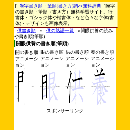
[
漢字書き順・筆順(書き方)調べ無料辞典
]漢字
の書き順・筆順（書き方）無料学習サイト。行
書体・ゴシック体や楷書体・など色々な字体(書
体)・デザインも画像表示。
供書き順
»
供の熟語一覧
»開眼供養の読み
や書き順(筆順)
開眼供養の書き順(筆順)
眼の書き順
供の書き順
養の書き順
開の書き順
アニメーシ
アニメーシ
アニメーシ
アニメーシ
ョン
ョン
ョン
ョン
スポンサーリンク