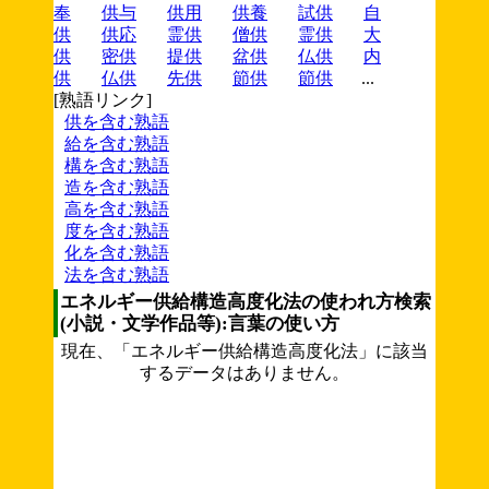
奉
供与
供用
供養
試供
自
供
供応
霊供
僧供
霊供
大
供
密供
提供
盆供
仏供
内
供
仏供
先供
節供
節供
...
[熟語リンク]
供を含む熟語
給を含む熟語
構を含む熟語
造を含む熟語
高を含む熟語
度を含む熟語
化を含む熟語
法を含む熟語
エネルギー供給構造高度化法の使われ方検索
(小説・文学作品等):言葉の使い方
現在、「エネルギー供給構造高度化法」に該当
するデータはありません。