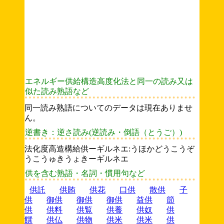
エネルギー供給構造高度化法と同一の読み又は
似た読み熟語など
同一読み熟語についてのデータは現在ありませ
ん。
逆書き：逆さ読み(逆読み・倒語（とうご）)
法化度高造構給供ーギルネエ:うほかどうこうぞ
うこうゅきうょきーギルネエ
供を含む熟語・名詞・慣用句など
供託
供賄
供花
口供
散供
子
供
御供
御供
御供
益供
節
供
供料
供覧
供養
供奴
供
饌
供仏
供物
供米
供米
供