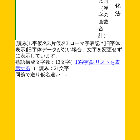
75画
化
（漢
法
字の
画数
合
計）
[読み]1.平仮名2.片仮名3.ローマ字表記 *[旧字体
表示]旧字体データがない場合、文字を変更せず
に表示しています。
熟語構成文字数：13文字(
13字熟語リストを表
示する
) - 読み：21文字
同義で送り仮名違い：-