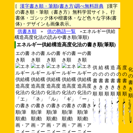
[
漢字書き順・筆順(書き方)調べ無料辞典
]漢字
の書き順・筆順（書き方）無料学習サイト。行
書体・ゴシック体や楷書体・など色々な字体(書
体)・デザインも画像表示。
供書き順
»
供の熟語一覧
»エネルギー供給
構造高度化法の読みや書き順(筆順)
エネルギー供給構造高度化法の書き順(筆順)
エの書
ネの書
ルの書
ギの書
ーの書
き順
き順
き順
き順
き順
供
給
構
造
高
度
化
の
の
の
の
の
の
の
書
書
書
書
書
書
書
き
き
き
き
き
き
き
順
順
順
順
順
順
順