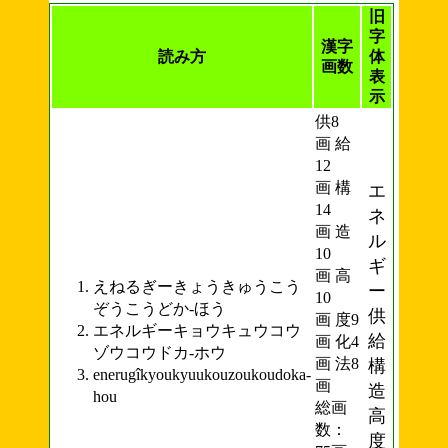
旧
字
漢字
読み方
体
画数
表
示
供8
画 給
12
画 構
エ
14
ネ
画 造
ル
10
ギ
画 高
えねるぎーきょうきゅうこう
ー
10
ぞうこうどか-ほう
供
画 度9
エネルギーキョウキュウコウ
給
画 化4
ゾウコウドカ-ホウ
画 法8
構
enerugîkyoukyuukouzoukoudoka-
画
造
hou
総画
高
数：
度