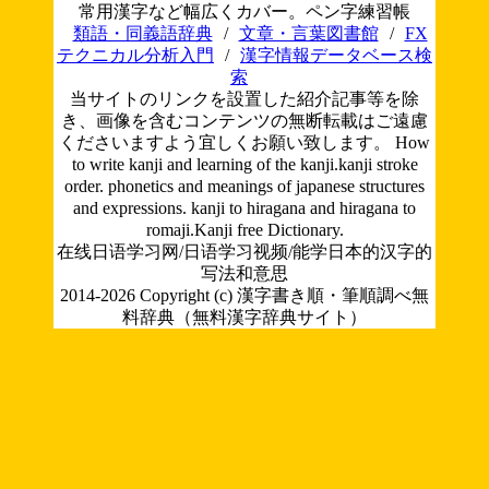
常用漢字など幅広くカバー。ペン字練習帳
類語・同義語辞典
/
文章・言葉図書館
/
FX
テクニカル分析入門
/
漢字情報データベース検
索
当サイトのリンクを設置した紹介記事等を除
き、画像を含むコンテンツの無断転載はご遠慮
くださいますよう宜しくお願い致します。
How
to write kanji and learning of the kanji.kanji stroke
order. phonetics and meanings of japanese structures
and expressions. kanji to hiragana and hiragana to
romaji.Kanji free Dictionary.
在线日语学习网/日语学习视频/能学日本的汉字的
写法和意思
2014-2026 Copyright (c) 漢字書き順・筆順調べ無
料辞典（無料漢字辞典サイト）