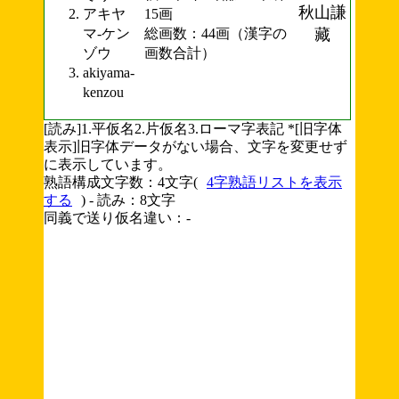
秋山謙
アキヤ
15画
マ-ケン
総画数：44画（漢字の
藏
ゾウ
画数合計）
akiyama-
kenzou
[読み]1.平仮名2.片仮名3.ローマ字表記 *[旧字体
表示]旧字体データがない場合、文字を変更せず
に表示しています。
熟語構成文字数：4文字(
4字熟語リストを表示
する
) - 読み：8文字
同義で送り仮名違い：-