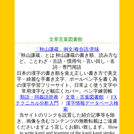
文章言葉図書館
「秋山謙蔵」例文/複合語/意味
「秋山謙蔵」とは 秋山謙蔵の書き順、読み方な
ど。ことわざ・古語・慣用句・言い回し・名
詞・専門用語
日本の漢字の書き順を覚え正しい書き方で美文
字・綺麗な手書き文字、ボールペン字を書く為
の漢字学習フリーサイト。日常よく使う文字や
常用漢字など幅広くカバー。ペン字練習帳
類語・同義語辞典
/
文章・言葉図書館
/
FX
テクニカル分析入門
/
漢字情報データベース検
索
当サイトのリンクを設置した紹介記事等を除
き、画像を含むコンテンツの無断転載はご遠慮
くださいますよう宜しくお願い致します。
How
to write kanji and learning of the kanji.kanji stroke