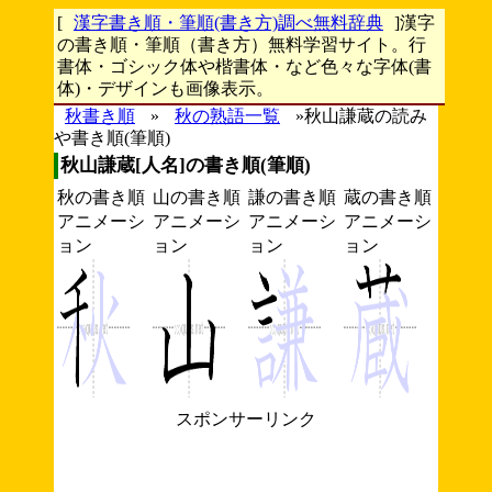
[
漢字書き順・筆順(書き方)調べ無料辞典
]漢字
の書き順・筆順（書き方）無料学習サイト。行
書体・ゴシック体や楷書体・など色々な字体(書
体)・デザインも画像表示。
秋書き順
»
秋の熟語一覧
»秋山謙蔵の読み
や書き順(筆順)
秋山謙蔵[人名]の書き順(筆順)
秋の書き順
山の書き順
謙の書き順
蔵の書き順
アニメーシ
アニメーシ
アニメーシ
アニメーシ
ョン
ョン
ョン
ョン
スポンサーリンク