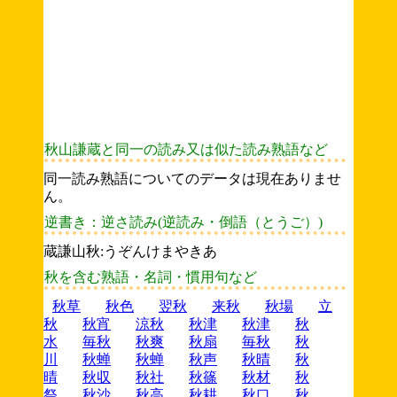
秋山謙蔵と同一の読み又は似た読み熟語など
同一読み熟語についてのデータは現在ありませ
ん。
逆書き：逆さ読み(逆読み・倒語（とうご）)
蔵謙山秋:うぞんけまやきあ
秋を含む熟語・名詞・慣用句など
秋草
秋色
翌秋
来秋
秋場
立
秋
秋宵
涼秋
秋津
秋津
秋
水
毎秋
秋爽
秋扇
毎秋
秋
川
秋蝉
秋蝉
秋声
秋晴
秋
晴
秋収
秋社
秋篠
秋材
秋
祭
秋沙
秋高
秋耕
秋口
秋