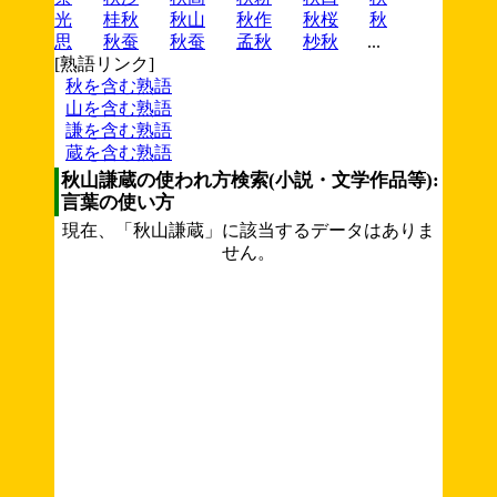
光
桂秋
秋山
秋作
秋桜
秋
思
秋蚕
秋蚕
孟秋
杪秋
...
[熟語リンク]
秋を含む熟語
山を含む熟語
謙を含む熟語
蔵を含む熟語
秋山謙蔵の使われ方検索(小説・文学作品等):
言葉の使い方
現在、「秋山謙蔵」に該当するデータはありま
せん。