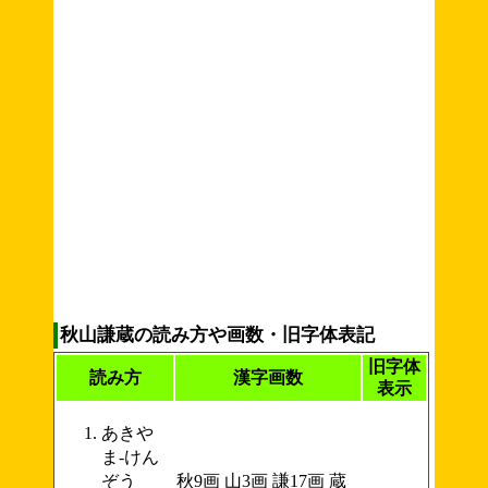
秋山謙蔵の読み方や画数・旧字体表記
旧字体
読み方
漢字画数
表示
あきや
ま-けん
ぞう
秋9画 山3画 謙17画 蔵