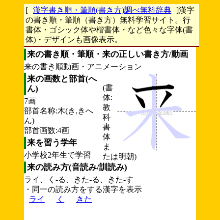
[
漢字書き順・筆順(書き方)調べ無料辞典
]漢字
の書き順・筆順（書き方）無料学習サイト。行
書体・ゴシック体や楷書体・など色々な字体(書
体)・デザインも画像表示。
来の書き順・筆順・来の正しい書き方/動画
来の書き順動画・アニメーション
来の画数と部首(へ
(書
ん)
体:
7画
教
部首名称:木(き,きへ
科
ん)
書
部首画数:4画
体
来を習う学年
ま
小学校2年生で学習
たは明朝)
来の読み方(音読み/訓読み)
ライ、く-る、きた-る、きた-す
・同一の読み方をする漢字を表示
ライ
く
きた