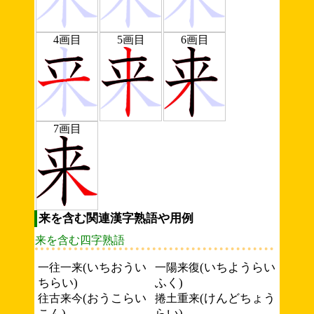
4画目
5画目
6画目
7画目
来を含む関連漢字熟語や用例
来を含む四字熟語
(いちおうい
(いちようらい
一往一来
一陽来復
ちらい)
ふく)
(おうこらい
(けんどちょう
往古来今
捲土重来
こん)
らい)