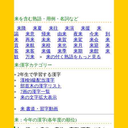
来を含む熟語・用例・名詞など
来降
来夏
来往
来演
来援
来
謁
来意
帰来
由来
夜来
今来
到
来
再来
未来
来賀
来駕
来会
来
貢
来航
来校
来光
来月
来迎
来
客
来客
来儀
来季
来期
来館
来
観
万来
»
来の付く熟語をもっと見る
来:漢字カテゴリー
» 2年生で学習する漢字
»
漢検9級配当漢字
»
部首木の漢字リスト
»
7画の漢字一覧
»
来の文字拡大表示
»
来 書道・習字動画
来：今年の漢字(各年度の順位)