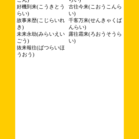
(こうきとう
(こおうこんら
好機到来
古往今来
らい)
い)
(こじらいれ
(せんきゃくば
故事来歴
千客万来
き)
んらい)
(みらいえい
(ろおうそうら
未来永劫
露往霜来
ごう)
い)
(ばつらいほ
抜来報往
うおう)