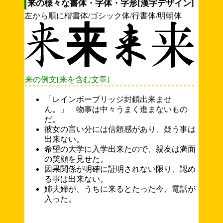
来の様々な書体・字体・字形[漢字デザイン]
左から順に楷書体/ゴシック体/行書体/明朝体
来の例文[来を含む文章]
「レインボーブリッジ封鎖出来ませ
ん。」 物事は中々うまく進まないもの
だ。
彼女の言い分には信頼感があり、疑う事は
出来ない。
希望の大学に入学出来たので、親友は満面
の笑顔を見せた。
因果関係が明確に証明されない限り、認め
る事は出来ない。
姉夫婦が、うちに来るとたった今、電話が
入った。