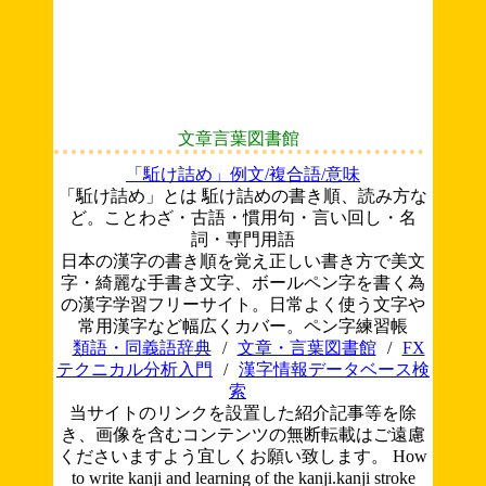
文章言葉図書館
「駈け詰め」例文/複合語/意味
「駈け詰め」とは 駈け詰めの書き順、読み方な
ど。ことわざ・古語・慣用句・言い回し・名
詞・専門用語
日本の漢字の書き順を覚え正しい書き方で美文
字・綺麗な手書き文字、ボールペン字を書く為
の漢字学習フリーサイト。日常よく使う文字や
常用漢字など幅広くカバー。ペン字練習帳
類語・同義語辞典
/
文章・言葉図書館
/
FX
テクニカル分析入門
/
漢字情報データベース検
索
当サイトのリンクを設置した紹介記事等を除
き、画像を含むコンテンツの無断転載はご遠慮
くださいますよう宜しくお願い致します。
How
to write kanji and learning of the kanji.kanji stroke