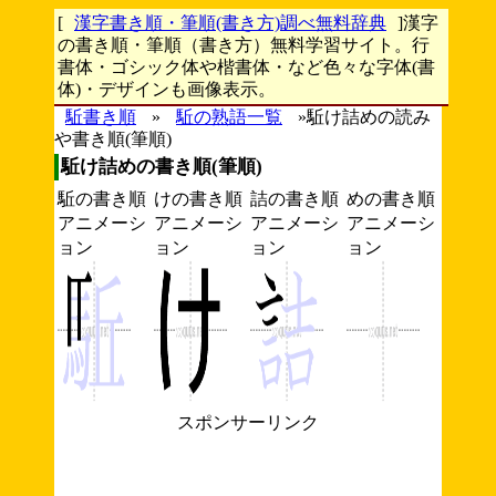
[
漢字書き順・筆順(書き方)調べ無料辞典
]漢字
の書き順・筆順（書き方）無料学習サイト。行
書体・ゴシック体や楷書体・など色々な字体(書
体)・デザインも画像表示。
駈書き順
»
駈の熟語一覧
»駈け詰めの読み
や書き順(筆順)
駈け詰めの書き順(筆順)
駈の書き順
けの書き順
詰の書き順
めの書き順
アニメーシ
アニメーシ
アニメーシ
アニメーシ
ョン
ョン
ョン
ョン
スポンサーリンク