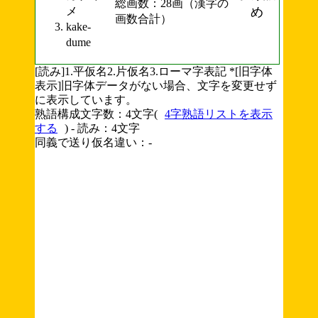
総画数：28画（漢字の
メ
め
画数合計）
kake-
dume
[読み]1.平仮名2.片仮名3.ローマ字表記 *[旧字体
表示]旧字体データがない場合、文字を変更せず
に表示しています。
熟語構成文字数：4文字(
4字熟語リストを表示
する
) - 読み：4文字
同義で送り仮名違い：-