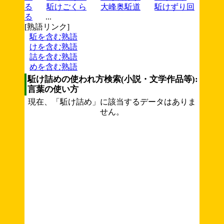
る
駈けごくら
大峰奥駈道
駈けずり回
る
...
[熟語リンク]
駈を含む熟語
けを含む熟語
詰を含む熟語
めを含む熟語
駈け詰めの使われ方検索(小説・文学作品等):
言葉の使い方
現在、「駈け詰め」に該当するデータはありま
せん。