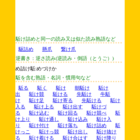
駈け詰めと同一の読み又は似た読み熟語など
駆詰め
懸爪
繋け爪
逆書き：逆さ読み(逆読み・倒語（とうご）)
め詰け駈:めづけか
駈を含む熟語・名詞・慣用句など
駈る
駈く
駈け
朝駈け
駈け
出
駈け競
駈ける
先駈け
牛駈
け
駈け足
駈け寄る
先駈ける
駈け
入る
駈け上る
駈け出す
駈けづ
る
駈け込む
駈け回る
駈け競べ
駈
け上り
駈け通し
駈け込み
駈け入
り
駈け付け
駈け落ち
駈け詰め
駈
けっこ
駈けっ競
駈け出し
駈け抜け
る
駈け着ける
駈け合はす
駈け降り