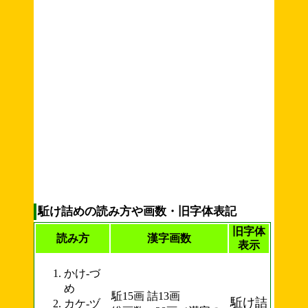
駈け詰めの読み方や画数・旧字体表記
旧字体
読み方
漢字画数
表示
かけ-づ
め
駈15画 詰13画
駈け詰
カケ-ヅ