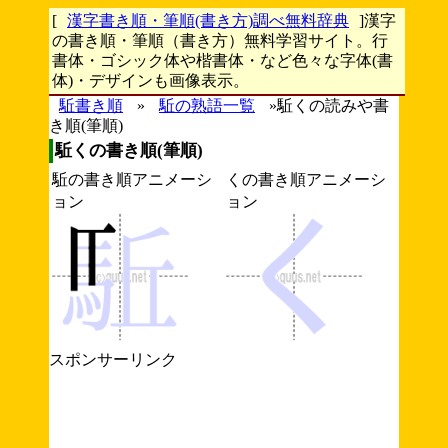
[
漢字書き順・筆順(書き方)調べ無料辞典
]漢字
の書き順・筆順（書き方）無料学習サイト。行
書体・ゴシック体や楷書体・など色々な字体(書
体)・デザインも画像表示。
駈書き順
»
駈の熟語一覧
»駈くの読みや書
き順(筆順)
駈くの書き順(筆順)
駈の書き順アニメーシ
くの書き順アニメーシ
ョン
ョン
スポンサーリンク