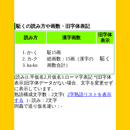
駈くの読み方や画数・旧字体表記
旧字体
読み方
漢字画数
表示
か-く
駈15画
駈く
カ-ク
総画数：15画（漢字の
ka-ku
画数合計）
[読み]1.平仮名2.片仮名3.ローマ字表記 *[旧字体
表示]旧字体データがない場合、文字を変更せず
に表示しています。
熟語構成文字数：2文字(
2字熟語リストを表示
する
) - 読み：2文字
同義で送り仮名違い：-