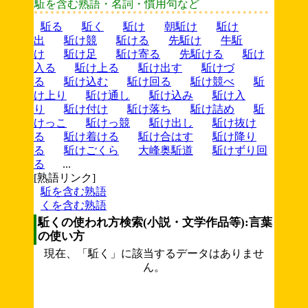
駈を含む熟語・名詞・慣用句など
駈る
駈く
駈け
朝駈け
駈け
出
駈け競
駈ける
先駈け
牛駈
け
駈け足
駈け寄る
先駈ける
駈け
入る
駈け上る
駈け出す
駈けづ
る
駈け込む
駈け回る
駈け競べ
駈
け上り
駈け通し
駈け込み
駈け入
り
駈け付け
駈け落ち
駈け詰め
駈
けっこ
駈けっ競
駈け出し
駈け抜け
る
駈け着ける
駈け合はす
駈け降り
る
駈けごくら
大峰奥駈道
駈けずり回
る
...
[熟語リンク]
駈を含む熟語
くを含む熟語
駈くの使われ方検索(小説・文学作品等):言葉
の使い方
現在、「駈く」に該当するデータはありませ
ん。