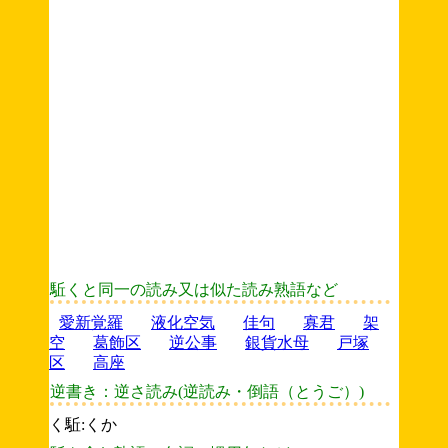
駈くと同一の読み又は似た読み熟語など
愛新覚羅
液化空気
佳句
寡君
架
空
葛飾区
逆公事
銀貨水母
戸塚
区
高座
逆書き：逆さ読み(逆読み・倒語（とうご）)
く駈:くか