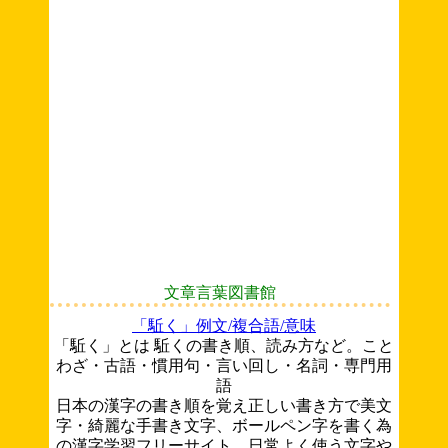
文章言葉図書館
「駈く」例文/複合語/意味
「駈く」とは 駈くの書き順、読み方など。こと
わざ・古語・慣用句・言い回し・名詞・専門用
語
日本の漢字の書き順を覚え正しい書き方で美文
字・綺麗な手書き文字、ボールペン字を書く為
の漢字学習フリーサイト。日常よく使う文字や