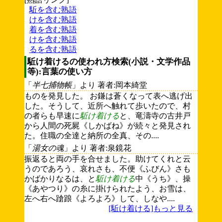
駈を含む熟語
けを含む熟語
着を含む熟語
けを含む熟語
るを含む熟語
駈け着けるの使われ方検索(小説・文学作品
等):言葉の使い方
「
半七捕物帳
」より 著者:岡本綺堂
ものを発見した。 お鎌は蒼くなって表へ逃げ出
した。そうして、近所へ触れて歩いたので、村
の者らも早速に
駈け着ける
と、竜濤寺の古井戸
から人間の死屍《しかばね》が続々と発見され
た。住職の全達と納所の全真、その....
「
湯女の魂
」より 著者:泉鏡花
振返ると両の手を合せました。助けてくれと云
うのであろう、哀れさも、不便《ふびん》さも
かばかりなるは、と
駈け着ける
中《うち》、操
《あやつり》の糸に掛けられたよう、お雪は、
左へ右へ蹌踉《よろよろ》して、しなや....
[駈け着ける]もっと見る