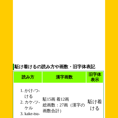
駈け着けるの読み方や画数・旧字体表記
旧字体
読み方
漢字画数
表示
かけ-つ-
ける
駈15画 着12画
駈け着
カケ-ツ-
総画数：27画（漢字の
ケル
ける
画数合計）
kake-tsu-