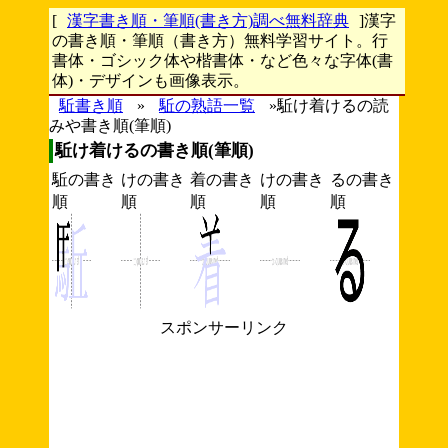
[
漢字書き順・筆順(書き方)調べ無料辞典
]漢字
の書き順・筆順（書き方）無料学習サイト。行
書体・ゴシック体や楷書体・など色々な字体(書
体)・デザインも画像表示。
駈書き順
»
駈の熟語一覧
»駈け着けるの読
みや書き順(筆順)
駈け着けるの書き順(筆順)
駈の書き
けの書き
着の書き
けの書き
るの書き
順
順
順
順
順
スポンサーリンク