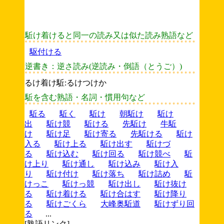
駈け着けると同一の読み又は似た読み熟語など
駆付ける
逆書き：逆さ読み(逆読み・倒語（とうご）)
るけ着け駈:るけつけか
駈を含む熟語・名詞・慣用句など
駈る
駈く
駈け
朝駈け
駈け
出
駈け競
駈ける
先駈け
牛駈
け
駈け足
駈け寄る
先駈ける
駈け
入る
駈け上る
駈け出す
駈けづ
る
駈け込む
駈け回る
駈け競べ
駈
け上り
駈け通し
駈け込み
駈け入
り
駈け付け
駈け落ち
駈け詰め
駈
けっこ
駈けっ競
駈け出し
駈け抜け
る
駈け着ける
駈け合はす
駈け降り
る
駈けごくら
大峰奥駈道
駈けずり回
る
...
[熟語リンク]