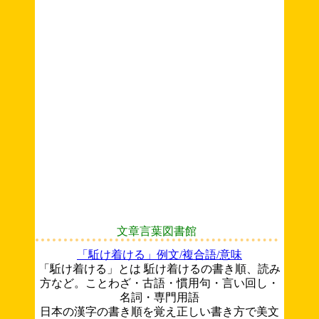
文章言葉図書館
「駈け着ける」例文/複合語/意味
「駈け着ける」とは 駈け着けるの書き順、読み
方など。ことわざ・古語・慣用句・言い回し・
名詞・専門用語
日本の漢字の書き順を覚え正しい書き方で美文