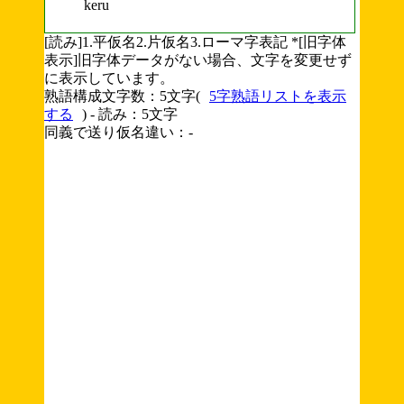
keru
[読み]1.平仮名2.片仮名3.ローマ字表記 *[旧字体
表示]旧字体データがない場合、文字を変更せず
に表示しています。
熟語構成文字数：5文字(
5字熟語リストを表示
する
) - 読み：5文字
同義で送り仮名違い：-