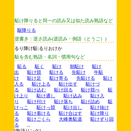
駈け降りると同一の読み又は似た読み熟語など
駆降りる
逆書き：逆さ読み(逆読み・倒語（とうご）)
るり降け駈:るりおけか
駈を含む熟語・名詞・慣用句など
駈る
駈く
駈け
朝駈け
駈け
出
駈け競
駈ける
先駈け
牛駈
け
駈け足
駈け寄る
先駈ける
駈け
入る
駈け上る
駈け出す
駈けづ
る
駈け込む
駈け回る
駈け競べ
駈
け上り
駈け通し
駈け込み
駈け入
り
駈け付け
駈け落ち
駈け詰め
駈
けっこ
駈けっ競
駈け出し
駈け抜け
る
駈け着ける
駈け合はす
駈け降り
る
駈けごくら
大峰奥駈道
駈けずり回
る
...
[熟語リンク]