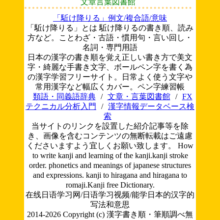
文章言葉図書館
「駈け降りる」例文/複合語/意味
「駈け降りる」とは 駈け降りるの書き順、読み
方など。ことわざ・古語・慣用句・言い回し・
名詞・専門用語
日本の漢字の書き順を覚え正しい書き方で美文
字・綺麗な手書き文字、ボールペン字を書く為
の漢字学習フリーサイト。日常よく使う文字や
常用漢字など幅広くカバー。ペン字練習帳
類語・同義語辞典
/
文章・言葉図書館
/
FX
テクニカル分析入門
/
漢字情報データベース検
索
当サイトのリンクを設置した紹介記事等を除
き、画像を含むコンテンツの無断転載はご遠慮
くださいますよう宜しくお願い致します。
How
to write kanji and learning of the kanji.kanji stroke
order. phonetics and meanings of japanese structures
and expressions. kanji to hiragana and hiragana to
romaji.Kanji free Dictionary.
在线日语学习网/日语学习视频/能学日本的汉字的
写法和意思
2014-2026 Copyright (c) 漢字書き順・筆順調べ無