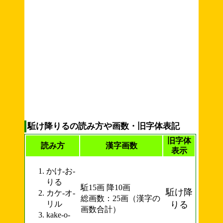
駈け降りるの読み方や画数・旧字体表記
旧字体
読み方
漢字画数
表示
かけ-お-
りる
駈15画 降10画
駈け降
カケ-オ-
総画数：25画（漢字の
リル
りる
画数合計）
kake-o-