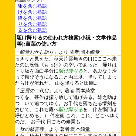
駈を含む熟語
けを含む熟語
降を含む熟語
りを含む熟語
るを含む熟語
駈け降りるの使われ方検索(小説・文学作品
等):言葉の使い方
「
綺堂むかし語り
」より 著者:岡本綺堂
っきりと見えた。秋天片雲無きの口にここへ来
たのは没怪《もっけ》の幸いであった。帰りは
下り坂を面白半分に
駈け降りる
と、あぶなく滑
って転びそうになること両三度、降りてしまっ
たら汗が流れた。 山を降りると田圃....
「
正雪の二代目
」より 著者:岡本綺堂
つくを、甚作は振り放して逃げ去る。雄之助は
つゞいて追つてゆく。お千代も落ちたる懷劍を
拾ひて、これも庭へ
駈け降りる
を、伴左衞門は
呼びとめる。） 伴左衞 これ、これ、どこへゆく
のだ。 お千代 日ごろの修業も....
「
秋の修善寺
」より 著者:岡本綺堂
えた。秋天片雲無きの日にここへ来たのは没怪