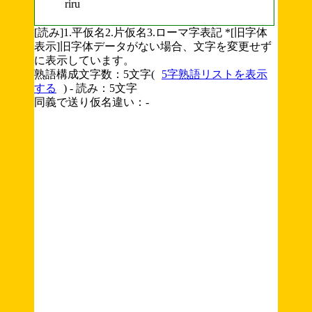
riru
[読み]1.平仮名2.片仮名3.ローマ字表記 *[旧字体
表示]旧字体データがない場合、文字を変更せず
に表示しています。
熟語構成文字数：5文字(
5字熟語リストを表示
する
) - 読み：5文字
同義で送り仮名違い：-