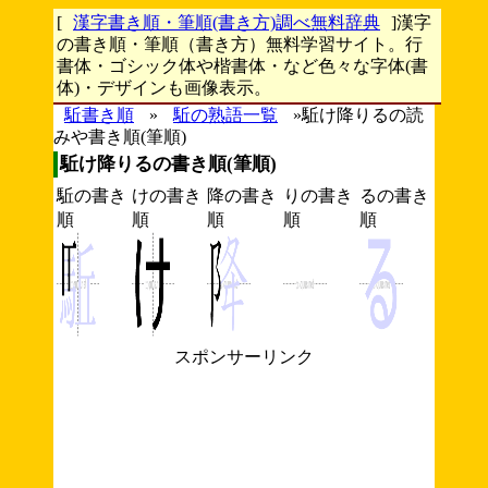
[
漢字書き順・筆順(書き方)調べ無料辞典
]漢字
の書き順・筆順（書き方）無料学習サイト。行
書体・ゴシック体や楷書体・など色々な字体(書
体)・デザインも画像表示。
駈書き順
»
駈の熟語一覧
»駈け降りるの読
みや書き順(筆順)
駈け降りるの書き順(筆順)
駈の書き
けの書き
降の書き
りの書き
るの書き
順
順
順
順
順
スポンサーリンク