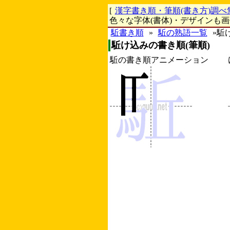
[
漢字書き順・筆順(書き方)調べ
色々な字体(書体)・デザインも
駈書き順
»
駈の熟語一覧
»駈
駈け込みの書き順(筆順)
駈の書き順アニメーション