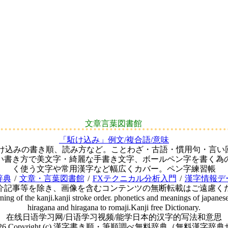
文章言葉図書館
「駈け込み」例文/複合語/意味
駈け込みの書き順、読み方など。ことわざ・古語・慣用句・言い
い書き方で美文字・綺麗な手書き文字、ボールペン字を書く為
く使う文字や常用漢字など幅広くカバー。ペン字練習帳
辞典
/
文章・言葉図書館
/
FXテクニカル分析入門
/
漢字情報デ
介記事等を除き、画像を含むコンテンツの無断転載はご遠慮く
ning of the kanji.kanji stroke order. phonetics and meanings of japanese
hiragana and hiragana to romaji.Kanji free Dictionary.
在线日语学习网/日语学习视频/能学日本的汉字的写法和意思
-2026 Copyright (c) 漢字書き順・筆順調べ無料辞典（無料漢字辞