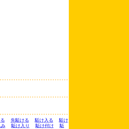
寄る
先駈ける
駈け入る
駈け
込み
駈け入り
駈け付け
駈