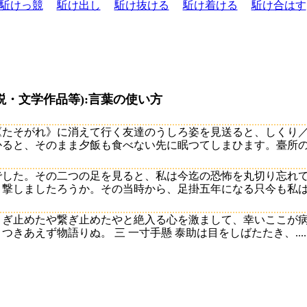
駈けっ競
駈け出し
駈け抜ける
駈け着ける
駈け合はす
説・文学作品等):言葉の使い方
《たそがれ》に消えて行く友達のうしろ姿を見送ると、しくり
ると、そのまま夕飯も食べない先に眠つてしまひます。臺所の圍爐
でした。その二つの足を見ると、私は今迄の恐怖を丸切り忘れ
撃しましたろうか。その当時から、足掛五年になる只今も私はその
》ぎ止めたや繋ぎ止めたやと絶入る心を激まして、幸いここが
きあえず物語りぬ。 三 一寸手懸 泰助は目をしばたたき、....