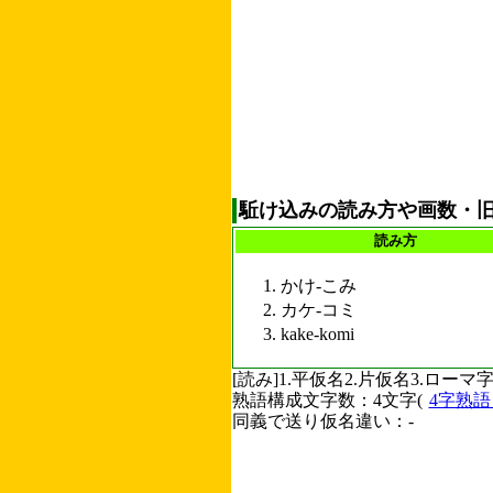
駈け込みの読み方や画数・
読み方
かけ-こみ
カケ-コミ
kake-komi
[読み]1.平仮名2.片仮名3.ロ
熟語構成文字数：4文字(
4字熟
同義で送り仮名違い：-