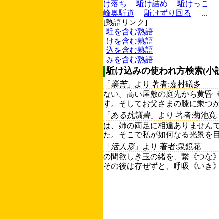
け落ち
駈け詰め
駈けっこ
峰奥駈道
駈けずり回る
...
[熟語リンク]
駈を含む熟語
けを含む熟語
込を含む熟語
みを含む熟語
駈け込みの使われ方検索(小
「
業苦
」より 著者:嘉村礒多
ない。高い屋敷の庭先から黄昏
す。そしてお父さまの膝に乘つか
「
ある抗議書
」より 著者:菊池寛
は、姉の両足に相違ありません
た。そこで私が如何なる光景を目
「
活人形
」より 著者:泉鏡花
の間欲しき玉の緒を、繋《つな
その後は存ぜずと、呼吸《いき》つ