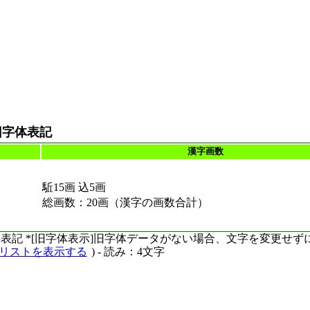
旧字体表記
漢字画数
駈15画 込5画
総画数：20画（漢字の画数合計）
ーマ字表記 *[旧字体表示]旧字体データがない場合、文字を変更せ
語リストを表示する
) - 読み：4文字