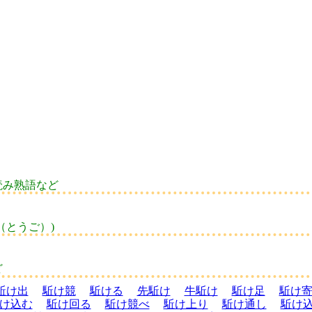
読み熟語など
（とうご）)
ど
駈け出
駈け競
駈ける
先駈け
牛駈け
駈け足
駈け
け込む
駈け回る
駈け競べ
駈け上り
駈け通し
駈け