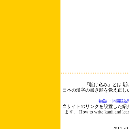
「駈け込み」とは 
日本の漢字の書き順を覚え正し
類語・同義語
当サイトのリンクを設置した紹
ます。
How to write kanji and lear
2014