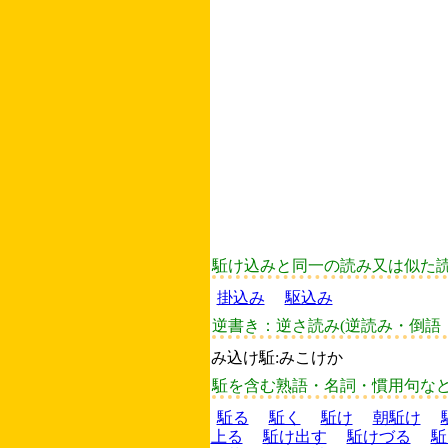
駈け込みと同一の読み又は似た
掛込み
駆込み
逆書き：逆さ読み(逆読み・倒語
み込け駈:みこけか
駈を含む熟語・名詞・慣用句な
駈る
駈く
駈け
朝駈け
上る
駈け出す
駈けづる
駈