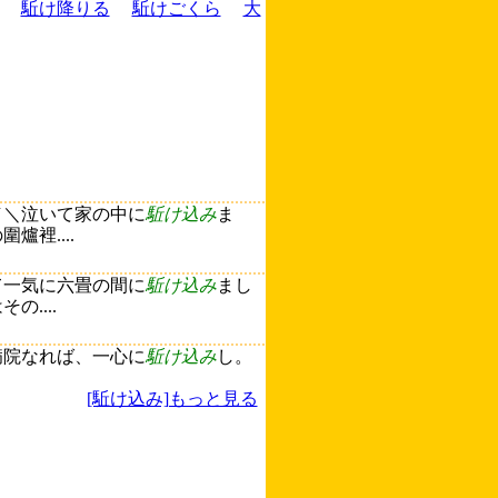
駈け降りる
駈けごくら
大
／＼泣いて家の中に
駈け込み
ま
裡....
て一気に六畳の間に
駈け込み
まし
....
病院なれば、一心に
駈け込み
し。
[駈け込み]もっと見る