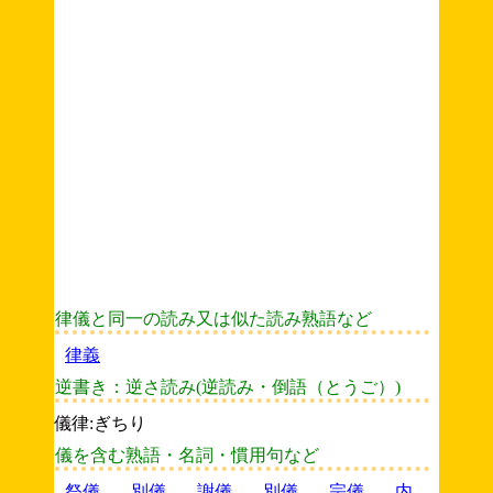
律儀と同一の読み又は似た読み熟語など
律義
逆書き：逆さ読み(逆読み・倒語（とうご）)
儀律:ぎちり
儀を含む熟語・名詞・慣用句など
祭儀
別儀
謝儀
別儀
宗儀
内