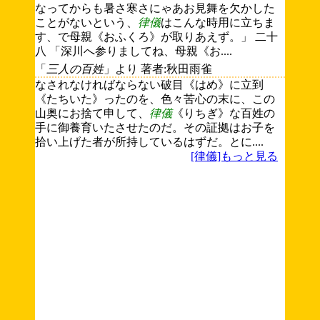
なってからも暑さ寒さにゃあお見舞を欠かした
ことがないという、
律儀
はこんな時用に立ちま
す、で母親《おふくろ》が取りあえず。」 二十
八 「深川へ参りましてね、母親《お....
「
三人の百姓
」より 著者:秋田雨雀
なされなければならない破目《はめ》に立到
《たちいた》ったのを、色々苦心の末に、この
山奥にお捨て申して、
律儀
《りちぎ》な百姓の
手に御養育いたさせたのだ。その証拠はお子を
拾い上げた者が所持しているはずだ。とに....
[律儀]もっと見る