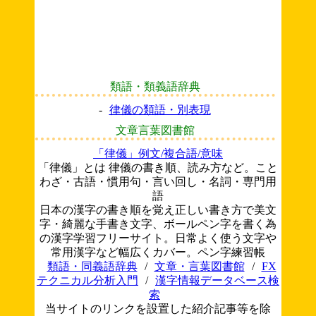
類語・類義語辞典
-
律儀の類語・別表現
文章言葉図書館
「律儀」例文/複合語/意味
「律儀」とは 律儀の書き順、読み方など。こと
わざ・古語・慣用句・言い回し・名詞・専門用
語
日本の漢字の書き順を覚え正しい書き方で美文
字・綺麗な手書き文字、ボールペン字を書く為
の漢字学習フリーサイト。日常よく使う文字や
常用漢字など幅広くカバー。ペン字練習帳
類語・同義語辞典
/
文章・言葉図書館
/
FX
テクニカル分析入門
/
漢字情報データベース検
索
当サイトのリンクを設置した紹介記事等を除