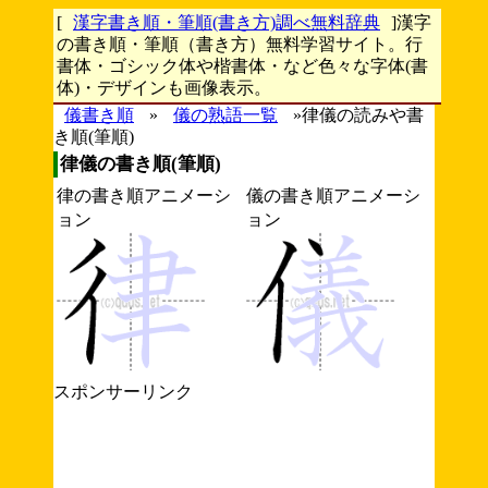
[
漢字書き順・筆順(書き方)調べ無料辞典
]漢字
の書き順・筆順（書き方）無料学習サイト。行
書体・ゴシック体や楷書体・など色々な字体(書
体)・デザインも画像表示。
儀書き順
»
儀の熟語一覧
»律儀の読みや書
き順(筆順)
律儀の書き順(筆順)
律の書き順アニメーシ
儀の書き順アニメーシ
ョン
ョン
スポンサーリンク