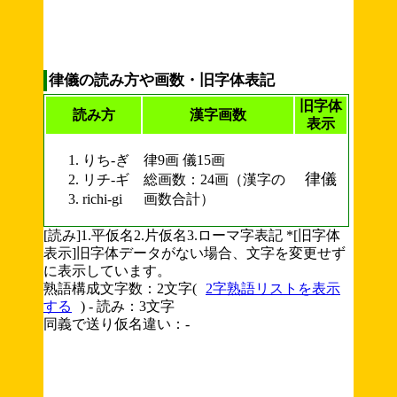
律儀の読み方や画数・旧字体表記
旧字体
読み方
漢字画数
表示
りち-ぎ
律9画 儀15画
律儀
リチ-ギ
総画数：24画（漢字の
richi-gi
画数合計）
[読み]1.平仮名2.片仮名3.ローマ字表記 *[旧字体
表示]旧字体データがない場合、文字を変更せず
に表示しています。
熟語構成文字数：2文字(
2字熟語リストを表示
する
) - 読み：3文字
同義で送り仮名違い：-