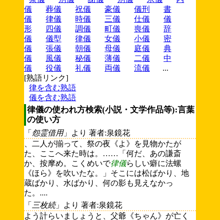
儀
葬儀
祝儀
豪儀
儀刑
書
儀
律儀
時儀
三儀
仕儀
儀
形
四儀
調儀
町儀
喪儀
辞
儀
儀型
律儀
女儀
小儀
密
儀
張儀
朝儀
母儀
庭儀
典
儀
風儀
秘儀
薄儀
二儀
中
儀
役儀
礼儀
両儀
流儀
...
[熟語リンク]
律を含む熟語
儀を含む熟語
律儀の使われ方検索(小説・文学作品等):言葉
の使い方
「
怨霊借用
」より 著者:泉鏡花
、二人が揃って、祭の夜《よ》を見物かたが
た、ここへ来た時は。……「何だ、あの謙斎
か、按摩め。こくめいで
律儀
らしい癖に法螺
《ほら》を吹いたな。」そこには松ばかり、地
蔵ばかり、水ばかり、何の影も見えなかっ
た。....
「
三枚続
」より 著者:泉鏡花
よう計らいましょうと、父爺《ちゃん》が亡く