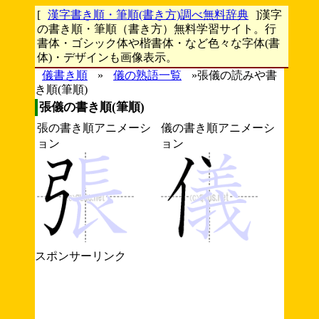
[
漢字書き順・筆順(書き方)調べ無料辞典
]漢字
の書き順・筆順（書き方）無料学習サイト。行
書体・ゴシック体や楷書体・など色々な字体(書
体)・デザインも画像表示。
儀書き順
»
儀の熟語一覧
»張儀の読みや書
き順(筆順)
張儀の書き順(筆順)
張の書き順アニメーシ
儀の書き順アニメーシ
ョン
ョン
スポンサーリンク