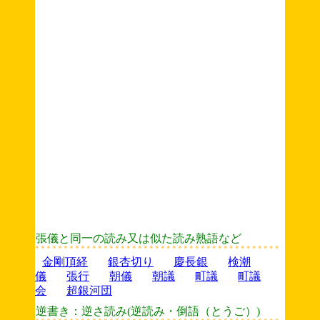
張儀と同一の読み又は似た読み熟語など
金剛頂経
銀杏切り
慶長銀
検潮
儀
張行
朝儀
朝議
町議
町議
会
超銀河団
逆書き：逆さ読み(逆読み・倒語（とうご）)