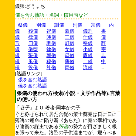
儀張:ぎうょち
儀を含む熟語・名詞・慣用句など
祭儀
別儀
謝儀
別儀
宗儀
内
儀
葬儀
祝儀
豪儀
儀刑
書
儀
律儀
時儀
三儀
仕儀
儀
形
四儀
調儀
町儀
喪儀
辞
儀
儀型
律儀
女儀
小儀
密
儀
張儀
朝儀
母儀
庭儀
典
儀
風儀
秘儀
薄儀
二儀
中
儀
役儀
礼儀
両儀
流儀
...
[熟語リンク]
張を含む熟語
儀を含む熟語
張儀の使われ方検索(小説・文学作品等):言葉
の使い方
「
荘子
」より 著者:岡本かの子
ぐと称せられて居た合従の策士蘇秦は日に日に
落魄の運命に陥り新《あらた》に秦の宰相であ
り連衡の謀主である
張儀
の勢力が目ざましく根
を張って来た。洛邑の子供達までが、迎うべき