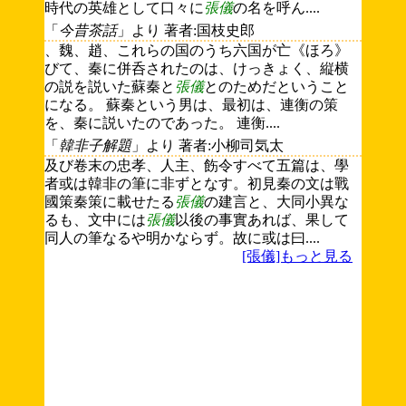
時代の英雄として口々に
張儀
の名を呼ん....
「
今昔茶話
」より 著者:国枝史郎
、魏、趙、これらの国のうち六国が亡《ほろ》
びて、秦に併呑されたのは、けっきょく、縦横
の説を説いた蘇秦と
張儀
とのためだということ
になる。 蘇秦という男は、最初は、連衡の策
を、秦に説いたのであった。 連衡....
「
韓非子解題
」より 著者:小柳司気太
及び卷末の忠孝、人主、飭令すべて五篇は、學
者或は韓非の筆に非ずとなす。初見秦の文は戰
國策秦策に載せたる
張儀
の建言と、大同小異な
るも、文中には
張儀
以後の事實あれば、果して
同人の筆なるや明かならず。故に或は曰....
[張儀]もっと見る