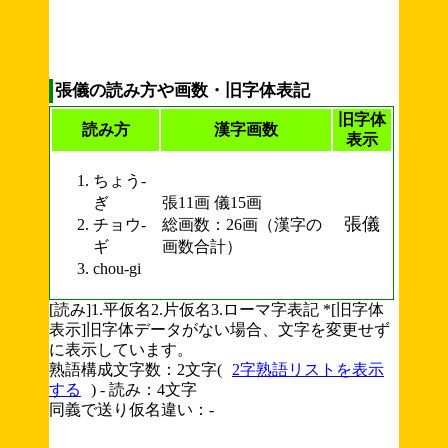
張儀の読み方や画数・旧字体表記
旧字体
読み方
漢字画数
表示
ちょう-
ぎ
張11画 儀15画
張儀
チョウ-
総画数：26画（漢字の
ギ
画数合計）
chou-gi
[読み]1.平仮名2.片仮名3.ローマ字表記 *[旧字体
表示]旧字体データがない場合、文字を変更せず
に表示しています。
熟語構成文字数：2文字(
2字熟語リストを表示
する
) - 読み：4文字
同義で送り仮名違い：-