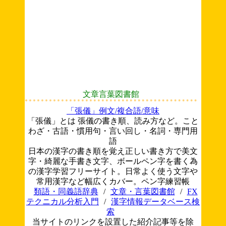
文章言葉図書館
「張儀」例文/複合語/意味
「張儀」とは 張儀の書き順、読み方など。こと
わざ・古語・慣用句・言い回し・名詞・専門用
語
日本の漢字の書き順を覚え正しい書き方で美文
字・綺麗な手書き文字、ボールペン字を書く為
の漢字学習フリーサイト。日常よく使う文字や
常用漢字など幅広くカバー。ペン字練習帳
類語・同義語辞典
/
文章・言葉図書館
/
FX
テクニカル分析入門
/
漢字情報データベース検
索
当サイトのリンクを設置した紹介記事等を除