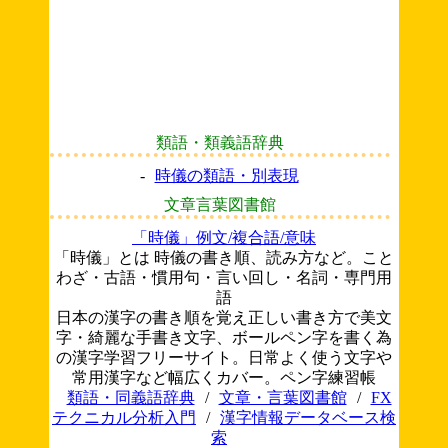
類語・類義語辞典
-
時儀の類語・別表現
文章言葉図書館
「時儀」例文/複合語/意味
「時儀」とは 時儀の書き順、読み方など。こと
わざ・古語・慣用句・言い回し・名詞・専門用
語
日本の漢字の書き順を覚え正しい書き方で美文
字・綺麗な手書き文字、ボールペン字を書く為
の漢字学習フリーサイト。日常よく使う文字や
常用漢字など幅広くカバー。ペン字練習帳
類語・同義語辞典
/
文章・言葉図書館
/
FX
テクニカル分析入門
/
漢字情報データベース検
索