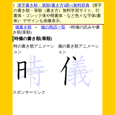
[
漢字書き順・筆順(書き方)調べ無料辞典
]漢字
の書き順・筆順（書き方）無料学習サイト。行
書体・ゴシック体や楷書体・など色々な字体(書
体)・デザインも画像表示。
儀書き順
»
儀の熟語一覧
»時儀の読みや書
き順(筆順)
時儀の書き順(筆順)
時の書き順アニメーシ
儀の書き順アニメーシ
ョン
ョン
スポンサーリンク