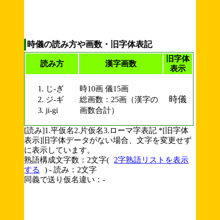
時儀の読み方や画数・旧字体表記
旧字体
読み方
漢字画数
表示
じ-ぎ
時10画 儀15画
時儀
ジ-ギ
総画数：25画（漢字の
ji-gi
画数合計）
[読み]1.平仮名2.片仮名3.ローマ字表記 *[旧字体
表示]旧字体データがない場合、文字を変更せず
に表示しています。
熟語構成文字数：2文字(
2字熟語リストを表示
する
) - 読み：2文字
同義で送り仮名違い：-