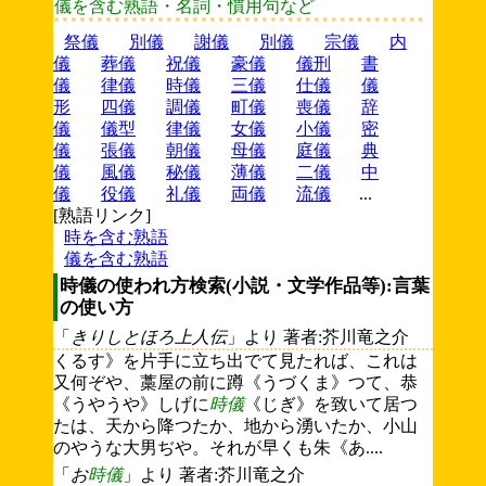
儀を含む熟語・名詞・慣用句など
祭儀
別儀
謝儀
別儀
宗儀
内
儀
葬儀
祝儀
豪儀
儀刑
書
儀
律儀
時儀
三儀
仕儀
儀
形
四儀
調儀
町儀
喪儀
辞
儀
儀型
律儀
女儀
小儀
密
儀
張儀
朝儀
母儀
庭儀
典
儀
風儀
秘儀
薄儀
二儀
中
儀
役儀
礼儀
両儀
流儀
...
[熟語リンク]
時を含む熟語
儀を含む熟語
時儀の使われ方検索(小説・文学作品等):言葉
の使い方
「
きりしとほろ上人伝
」より 著者:芥川竜之介
くるす》を片手に立ち出でて見たれば、これは
又何ぞや、藁屋の前に蹲《うづくま》つて、恭
《うやうや》しげに
時儀
《じぎ》を致いて居つ
たは、天から降つたか、地から湧いたか、小山
のやうな大男ぢや。それが早くも朱《あ....
「
お
時儀
」より 著者:芥川竜之介