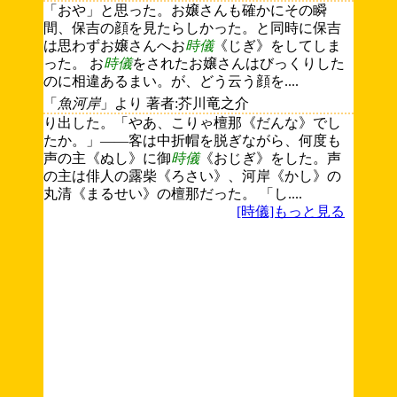
「おや」と思った。お嬢さんも確かにその瞬
間、保吉の顔を見たらしかった。と同時に保吉
は思わずお嬢さんへお
時儀
《じぎ》をしてしま
った。 お
時儀
をされたお嬢さんはびっくりした
のに相違あるまい。が、どう云う顔を....
「
魚河岸
」より 著者:芥川竜之介
り出した。「やあ、こりゃ檀那《だんな》でし
たか。」――客は中折帽を脱ぎながら、何度も
声の主《ぬし》に御
時儀
《おじぎ》をした。声
の主は俳人の露柴《ろさい》、河岸《かし》の
丸清《まるせい》の檀那だった。 「し....
[時儀]もっと見る