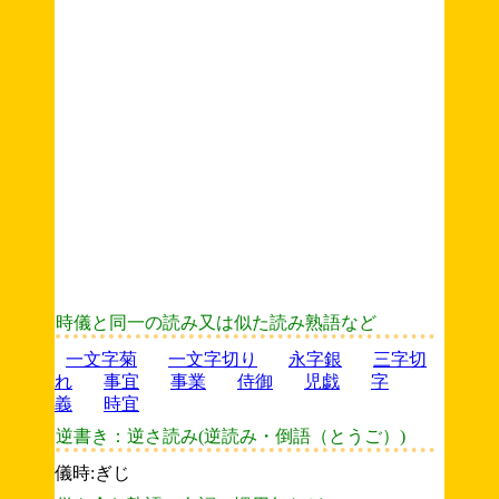
時儀と同一の読み又は似た読み熟語など
一文字菊
一文字切り
永字銀
三字切
れ
事宜
事業
侍御
児戯
字
義
時宜
逆書き：逆さ読み(逆読み・倒語（とうご）)
儀時:ぎじ