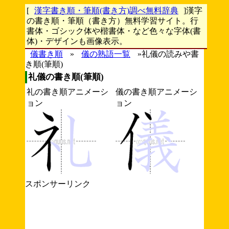
[
漢字書き順・筆順(書き方)調べ無料辞典
]漢字
の書き順・筆順（書き方）無料学習サイト。行
書体・ゴシック体や楷書体・など色々な字体(書
体)・デザインも画像表示。
儀書き順
»
儀の熟語一覧
»礼儀の読みや書
き順(筆順)
礼儀の書き順(筆順)
礼の書き順アニメーシ
儀の書き順アニメーシ
ョン
ョン
スポンサーリンク