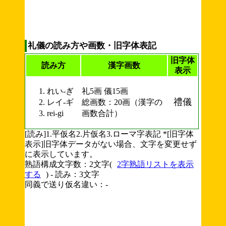
礼儀の読み方や画数・旧字体表記
旧字体
読み方
漢字画数
表示
れい-ぎ
礼5画 儀15画
禮儀
レイ-ギ
総画数：20画（漢字の
rei-gi
画数合計）
[読み]1.平仮名2.片仮名3.ローマ字表記 *[旧字体
表示]旧字体データがない場合、文字を変更せず
に表示しています。
熟語構成文字数：2文字(
2字熟語リストを表示
する
) - 読み：3文字
同義で送り仮名違い：-