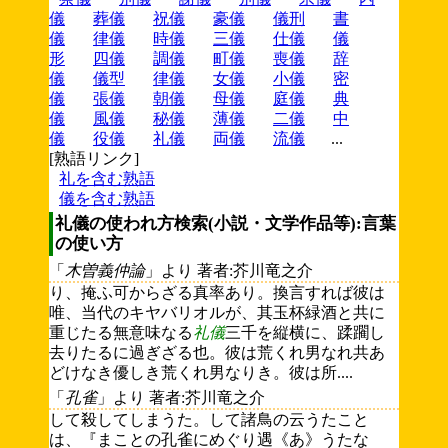
儀
葬儀
祝儀
豪儀
儀刑
書
儀
律儀
時儀
三儀
仕儀
儀
形
四儀
調儀
町儀
喪儀
辞
儀
儀型
律儀
女儀
小儀
密
儀
張儀
朝儀
母儀
庭儀
典
儀
風儀
秘儀
薄儀
二儀
中
儀
役儀
礼儀
両儀
流儀
...
[熟語リンク]
礼を含む熟語
儀を含む熟語
礼儀の使われ方検索(小説・文学作品等):言葉
の使い方
「
木曽義仲論
」より 著者:芥川竜之介
り、掩ふ可からざる真率あり。換言すれば彼は
唯、当代のキヤバリオルが、其玉杯緑酒と共に
重じたる無意味なる
礼儀
三千を縦横に、蹂躙し
去りたるに過ぎざる也。彼は荒くれ男なれ共あ
どけなき優しき荒くれ男なりき。彼は所....
「
孔雀
」より 著者:芥川竜之介
して殺してしまうた。して諸鳥の云うたこと
は、『まことの孔雀にめぐり遇《あ》うたな