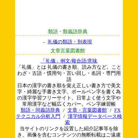
類語・類義語辞典
-
礼儀の類語・別表現
文章言葉図書館
「礼儀」例文/複合語/意味
「礼儀」とは 礼儀の書き順、読み方など。こと
わざ・古語・慣用句・言い回し・名詞・専門用
語
日本の漢字の書き順を覚え正しい書き方で美文
字・綺麗な手書き文字、ボールペン字を書く為
の漢字学習フリーサイト。日常よく使う文字や
常用漢字など幅広くカバー。ペン字練習帳
類語・同義語辞典
/
文章・言葉図書館
/
FX
テクニカル分析入門
/
漢字情報データベース検
索
当サイトのリンクを設置した紹介記事等を除
き、画像を含むコンテンツの無断転載はご遠慮