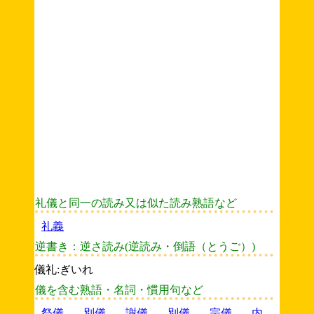
礼儀と同一の読み又は似た読み熟語など
礼義
逆書き：逆さ読み(逆読み・倒語（とうご）)
儀礼:ぎいれ
儀を含む熟語・名詞・慣用句など
祭儀
別儀
謝儀
別儀
宗儀
内