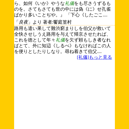
ら、如何《いか》やうな
礼儀
をも尽さうずるも
のを。さてもさても世の中には偽《に》せ孔雀
ばかり多いことぢや。』 「下心《したごこ....
「
良夜
」より 著者:饗庭篁村
路用も遣い果して難渋窮まりしを伯父が救いて
全快させしうえ路用を与えて帰京させたれば、
これを徳として年々
礼儀
を欠ず頼もしき者なれ
ばとて、外に知辺《しるべ》もなければこの人
を便りとしたりしなり。尋ね着きて伯父....
[礼儀]もっと見る