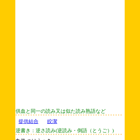
供血と同一の読み又は似た読み熟語など
提供結合
皎潔
逆書き：逆さ読み(逆読み・倒語（とうご）)