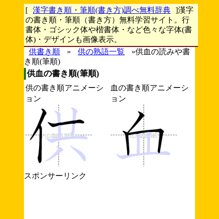
[
漢字書き順・筆順(書き方)調べ無料辞典
]漢字
の書き順・筆順（書き方）無料学習サイト。行
書体・ゴシック体や楷書体・など色々な字体(書
体)・デザインも画像表示。
供書き順
»
供の熟語一覧
»供血の読みや書
き順(筆順)
供血の書き順(筆順)
供の書き順アニメーシ
血の書き順アニメーシ
ョン
ョン
スポンサーリンク