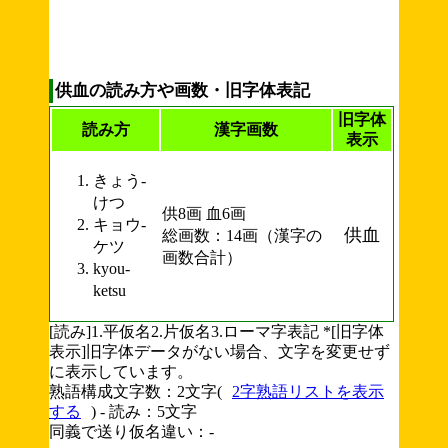
供血の読み方や画数・旧字体表記
旧字体
読み方
漢字画数
表示
きょう-
けつ
供8画 血6画
キョウ-
供血
総画数：14画（漢字の
ケツ
画数合計）
kyou-
ketsu
[読み]1.平仮名2.片仮名3.ローマ字表記 *[旧字体
表示]旧字体データがない場合、文字を変更せず
に表示しています。
熟語構成文字数：2文字(
2字熟語リストを表示
する
) - 読み：5文字
同義で送り仮名違い：-