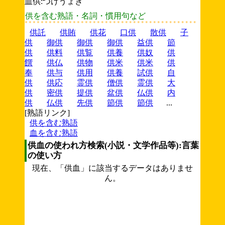
血供:つけうょき
供を含む熟語・名詞・慣用句など
供託
供賄
供花
口供
散供
子
供
御供
御供
御供
益供
節
供
供料
供覧
供養
供奴
供
饌
供仏
供物
供米
供米
供
奉
供与
供用
供養
試供
自
供
供応
霊供
僧供
霊供
大
供
密供
提供
盆供
仏供
内
供
仏供
先供
節供
節供
...
[熟語リンク]
供を含む熟語
血を含む熟語
供血の使われ方検索(小説・文学作品等):言葉
の使い方
現在、「供血」に該当するデータはありませ
ん。