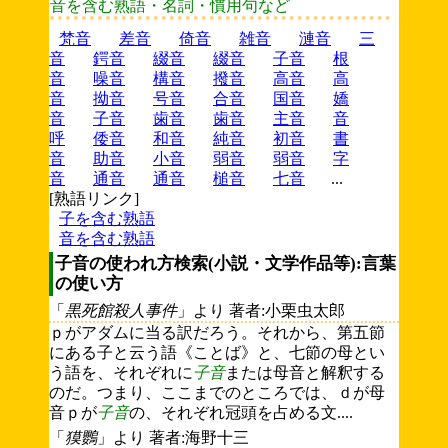
音を含む熟語・名詞・慣用句など
梵音
差音
倚音
雑音
漣音
三
音
鍔音
綴音
綴音
子音
根
音
噪音
構音
撥音
高音
高
音
拗音
号音
合音
国音
嬌
音
子音
歯音
歯音
主音
音
呼
倭音
和音
純音
初音
書
音
助音
小音
弱音
弱音
字
音
通音
通音
槌音
七音
...
[熟語リンク]
子を含む熟語
音を含む熟語
子音の使われ方検索(小説・文学作品等):言葉
の使い方
「
黒死館殺人事件
」より 著者:小栗虫太郎
ｐがアダムに当る訳だろう。それから、第五節
にある子と云う語《ことば》と、七節の母とい
う語を、それぞれに
子音
または母音と解釈する
のだ。つまり、ここまでのところでは、ｄが母
音ｐが
子音
の、それぞれ冠頭を占める文....
「
獏鸚
」より 著者:海野十三