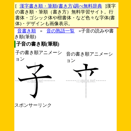
[
漢字書き順・筆順(書き方)調べ無料辞典
]漢字
の書き順・筆順（書き方）無料学習サイト。行
書体・ゴシック体や楷書体・など色々な字体(書
体)・デザインも画像表示。
音書き順
»
音の熟語一覧
»子音の読みや書
き順(筆順)
子音の書き順(筆順)
子の書き順アニメーシ
音の書き順アニメーシ
ョン
ョン
スポンサーリンク