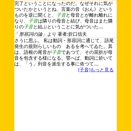
完了ということになったのだ。なぜそれに気が
ついたかというとね、言葉の音《おん》という
ものを逆に聞くと、
子音
と母音とが離れ離れに
なり、
子音
は隣りの母音と結び、母音はまた隣
りの
子音
と結ぶということに気がついた....
「
形容詞の論
」より 著者:折口信夫
さうに思ふ。 私は動詞・形容詞に通じて、語尾
発生の規則らしいものゝあるを考へてゐた。其
は、語根の尾音が
子音
であつて、その屈折が母
音を包含する様になる。譬へば、動詞に於いて
は、「う」列音を派生する事に依つて....
[子音]もっと見る