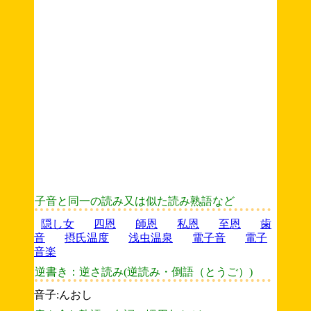
子音と同一の読み又は似た読み熟語など
隠し女
四恩
師恩
私恩
至恩
歯
音
摂氏温度
浅虫温泉
電子音
電子
音楽
逆書き：逆さ読み(逆読み・倒語（とうご）)
音子:んおし