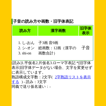
子音の読み方や画数・旧字体表記
旧字体
読み方
漢字画数
表示
し-おん
子3画 音9画
子音
シ-オン
総画数：12画（漢字の
shi-on
画数合計）
[読み]1.平仮名2.片仮名3.ローマ字表記 *[旧字体
表示]旧字体データがない場合、文字を変更せず
に表示しています。
熟語構成文字数：2文字(
2字熟語リストを表示
する
) - 読み：3文字
同義で送り仮名違い：-