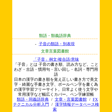
類語・類義語辞典
-
子音の類語・別表現
文章言葉図書館
「子音」例文/複合語/意味
「子音」とは 子音の書き順、読み方など。こと
わざ・古語・慣用句・言い回し・名詞・専門用
語
日本の漢字の書き順を覚え正しい書き方で美文
字・綺麗な手書き文字、ボールペン字を書く為
の漢字学習フリーサイト。日常よく使う文字や
常用漢字など幅広くカバー。ペン字練習帳
類語・同義語辞典
/
文章・言葉図書館
/
FX
テクニカル分析入門
/
漢字情報データベース検
索