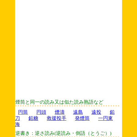
煙筒と同一の読み又は似た読み熟語など
円筒
円頭
煙濤
遠島
遠投
鉛
刀
鉛糖
救援投手
発煙筒
一円東
海
逆書き：逆さ読み(逆読み・倒語（とうご）)