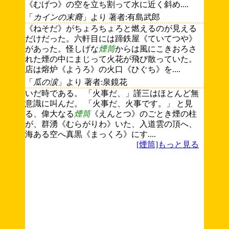
《むげつ》の空を立ち割って水に近く斜め....
「
カインの末裔
」より 著者:有島武郎
《ねそだ》がちょろちょろと燃えるのが見える
だけだった。六軒目には蹄鉄屋《ていてつや》
があった。怪しげな
煙筒
からは風にこきおろさ
れた煙の中にまじって火花が飛び散っていた。
店は熔炉《ようろ》の火口《ひぐち》を....
「
瓜の涙
」より 著者:泉鏡花
いだ時である。 「火事だ、」謹三はほとんど無
意識に叫んだ。 「火事だ、火事です。」 と見
る、偉大なる
煙筒
《えんとつ》のごとき煙の柱
が、群湧《むらがりわ》いた、入道雲の頂へ、
海ある空へ真黒《まっくろ》にす....
[煙筒]もっと見る