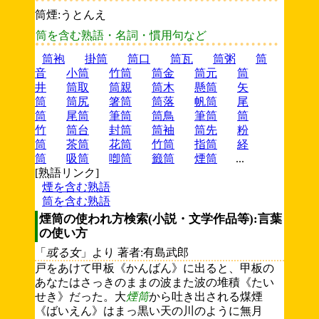
筒煙:うとんえ
筒を含む熟語・名詞・慣用句など
筒袍
掛筒
筒口
筒瓦
筒粥
筒
音
小筒
竹筒
筒金
筒元
筒
井
筒取
筒親
筒木
懸筒
矢
筒
筒尻
箸筒
筒落
帆筒
尾
筒
尾筒
筆筒
筒鳥
筆筒
筒
竹
筒台
封筒
筒袖
筒先
粉
筒
茶筒
花筒
竹筒
指筒
経
筒
吸筒
喞筒
籤筒
煙筒
...
[熟語リンク]
煙を含む熟語
筒を含む熟語
煙筒の使われ方検索(小説・文学作品等):言葉
の使い方
「
或る女
」より 著者:有島武郎
戸をあけて甲板《かんばん》に出ると、甲板の
あなたはさっきのままの波また波の堆積《たい
せき》だった。大
煙筒
から吐き出される煤煙
《ばいえん》はまっ黒い天の川のように無月