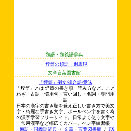
類語・類義語辞典
-
煙筒の類語・別表現
文章言葉図書館
「煙筒」例文/複合語/意味
「煙筒」とは 煙筒の書き順、読み方など。こと
わざ・古語・慣用句・言い回し・名詞・専門用
語
日本の漢字の書き順を覚え正しい書き方で美文
字・綺麗な手書き文字、ボールペン字を書く為
の漢字学習フリーサイト。日常よく使う文字や
常用漢字など幅広くカバー。ペン字練習帳
類語・同義語辞典
/
文章・言葉図書館
/
FX