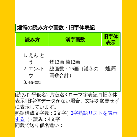
煙筒の読み方や画数・旧字体表記
旧字体
読み方
漢字画数
表示
えん-と
う
煙13画 筒12画
煙筒
エン-ト
総画数：25画（漢字の
ウ
画数合計）
en-tou
[読み]1.平仮名2.片仮名3.ローマ字表記 *[旧字体
表示]旧字体データがない場合、文字を変更せず
に表示しています。
熟語構成文字数：2文字(
2字熟語リストを表示
する
) - 読み：4文字
同義で送り仮名違い：-