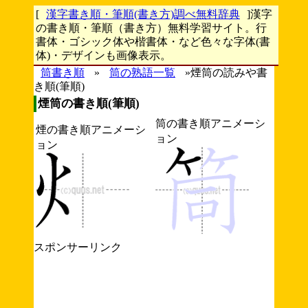
[
漢字書き順・筆順(書き方)調べ無料辞典
]漢字
の書き順・筆順（書き方）無料学習サイト。行
書体・ゴシック体や楷書体・など色々な字体(書
体)・デザインも画像表示。
筒書き順
»
筒の熟語一覧
»煙筒の読みや書
き順(筆順)
煙筒の書き順(筆順)
筒の書き順アニメーシ
煙の書き順アニメーシ
ョン
ョン
スポンサーリンク