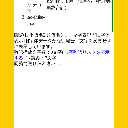
猪鹿蝶
総画数：37画（漢字の
カ-チョ
画数合計）
ウ
ino-shika-
chou
[読み]1.平仮名2.片仮名3.ローマ字表記 *[旧字体
表示]旧字体データがない場合、文字を変更せず
に表示しています。
熟語構成文字数：3文字(
3字熟語リストを表示
する
) - 読み：7文字
同義で送り仮名違い：-