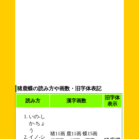
猪鹿蝶の読み方や画数・旧字体表記
旧字体
読み方
漢字画数
表示
いの-し
か-ちょ
う
猪11画 鹿11画 蝶15画
イノ-シ