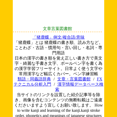
文章言葉図書館
「猪鹿蝶」例文/複合語/意味
「猪鹿蝶」とは 猪鹿蝶の書き順、読み方など。
ことわざ・古語・慣用句・言い回し・名詞・専
門用語
日本の漢字の書き順を覚え正しい書き方で美文
字・綺麗な手書き文字、ボールペン字を書く為
の漢字学習フリーサイト。日常よく使う文字や
常用漢字など幅広くカバー。ペン字練習帳
類語・同義語辞典
/
文章・言葉図書館
/
FX
テクニカル分析入門
/
漢字情報データベース検
索
当サイトのリンクを設置した紹介記事等を除
き、画像を含むコンテンツの無断転載はご遠慮
くださいますよう宜しくお願い致します。
How
to write kanji and learning of the kanji.kanji stroke
order. phonetics and meanings of japanese structures