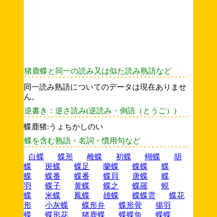
猪鹿蝶と同一の読み又は似た読み熟語など
同一読み熟語についてのデータは現在ありませ
ん。
逆書き：逆さ読み(逆読み・倒語（とうご）)
蝶鹿猪:うょちかしのい
蝶を含む熟語・名詞・慣用句など
白蝶
蝶形
雌蝶
初蝶
蝴蝶
胡
蝶
斑蝶
蝶足
蘭蝶
蝶蝶
蝶
蝶
蝶番
蝶番
蝶貝
唐蝶
蝶
羽
蝶子
黄蝶
蝶之
蝶羅
蜆
蝶
米蝶
鳳蝶
雄蝶
蝶蝶雲
蝶花
形
小灰蝶
蝶形弁
蝶形骨
揚羽
蝶
蝶形花
猪鹿蝶
蝶蝶魚
蝶蝶