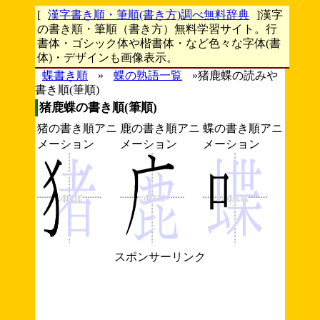
[
漢字書き順・筆順(書き方)調べ無料辞典
]漢字
の書き順・筆順（書き方）無料学習サイト。行
書体・ゴシック体や楷書体・など色々な字体(書
体)・デザインも画像表示。
蝶書き順
»
蝶の熟語一覧
»猪鹿蝶の読みや
書き順(筆順)
猪鹿蝶の書き順(筆順)
猪の書き順アニ
鹿の書き順アニ
蝶の書き順アニ
メーション
メーション
メーション
スポンサーリンク