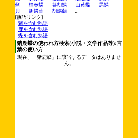
髷
桂春蝶
蓼胡蝶
山黄蝶
黒蝶
貝
胡蝶菫
胡蝶蘭
...
[熟語リンク]
猪を含む熟語
鹿を含む熟語
蝶を含む熟語
猪鹿蝶の使われ方検索(小説・文学作品等):言
葉の使い方
現在、「猪鹿蝶」に該当するデータはありませ
ん。