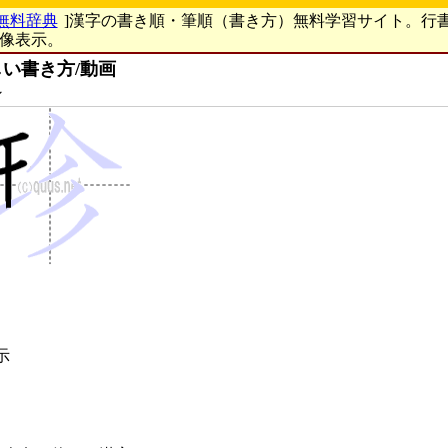
無料辞典
]漢字の書き順・筆順（書き方）無料学習サイト。行
画像表示。
い書き方/動画
ン
示