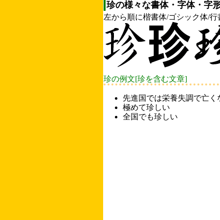
珍の様々な書体・字体・字形
左から順に楷書体/ゴシック体/行
珍の例文[珍を含む文章]
先進国では栄養失調で亡く
極めて珍しい
全国でも珍しい