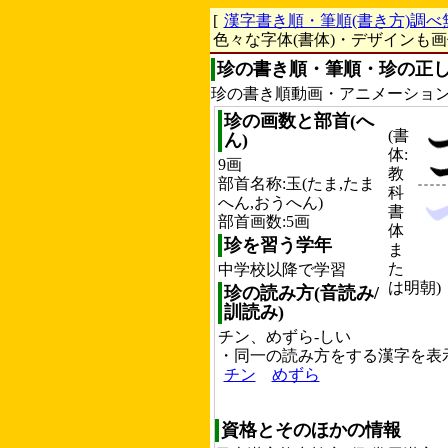
[
漢字書き順・筆順(書き方)調べ
色々な字体(書体)・デザインも
珍の書き順・筆順・珍の正し
珍の書き順動画・アニメーショ
珍の画数と部首(へ
(書
ん)
体:
9画
教
部首名称:玉(たま,たま
科
へん,おうへん)
書
部首画数:5画
体
珍を習う学年
ま
た
中学校以降で学習
は明朝)
珍の読み方(音読み/
訓読み)
チン、めずら-しい
・同一の読み方をする漢字を表
チン
めずら
資格とそのほかの情報