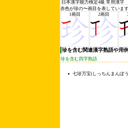
日本漢字能力検定4級 常用漢字
赤色が珍の〜画目を表していま
1画目
2画目
珍を含む関連漢字熟語や用
珍を含む四字熟語
七珍万宝
(しっちんまんぽう