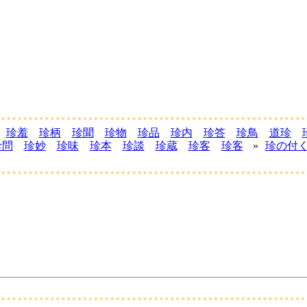
珍羞
珍柄
珍聞
珍物
珍品
珍内
珍答
珍鳥
道珍
珍問
珍妙
珍味
珍本
珍談
珍蔵
珍客
珍客
»
珍の付