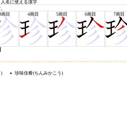
 人名に使える漢字
す。
3画目
4画目
5画目
6画目
7画目
例
)
珍味佳肴
(ちんみかこう)