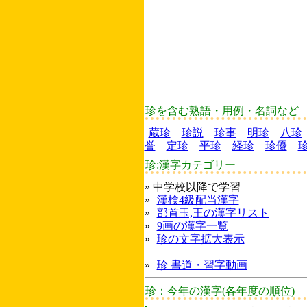
珍を含む熟語・用例・名詞など
蔵珍
珍説
珍事
明珍
八珍
誉
定珍
平珍
経珍
珍優
珍:漢字カテゴリー
» 中学校以降で学習
»
漢検4級配当漢字
»
部首玉,王の漢字リスト
»
9画の漢字一覧
»
珍の文字拡大表示
»
珍 書道・習字動画
珍：今年の漢字(各年度の順位)