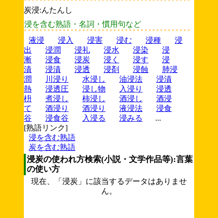
炭浸:んたんし
浸を含む熟語・名詞・慣用句など
液浸
浸入
浸害
浸む
浸種
浸
出
浸潤
浸礼
浸水
浸染
浸
漸
浸食
浸炭
浸く
浸す
浸
漬
浸漬
浸透
浸剤
浸蝕
肺浸
潤
川浸り
水浸し
油浸法
浸漬
熱
浸透圧
浸し物
入浸り
浸透
枡
煮浸し
柿浸し
酒浸し
酒浸
て
酒浸り
酒浸り
液浸法
浸食
谷
浸食谷
入浸る
浸みる
...
[熟語リンク]
浸を含む熟語
炭を含む熟語
浸炭の使われ方検索(小説・文学作品等):言葉
の使い方
現在、「浸炭」に該当するデータはありませ
ん。