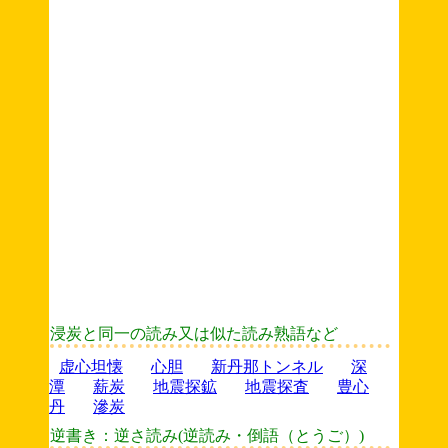
浸炭と同一の読み又は似た読み熟語など
虚心坦懐
心胆
新丹那トンネル
深
潭
薪炭
地震探鉱
地震探査
豊心
丹
滲炭
逆書き：逆さ読み(逆読み・倒語（とうご）)