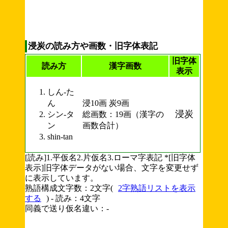
浸炭の読み方や画数・旧字体表記
旧字体
読み方
漢字画数
表示
しん-た
ん
浸10画 炭9画
浸炭
シン-タ
総画数：19画（漢字の
ン
画数合計）
shin-tan
[読み]1.平仮名2.片仮名3.ローマ字表記 *[旧字体
表示]旧字体データがない場合、文字を変更せず
に表示しています。
熟語構成文字数：2文字(
2字熟語リストを表示
する
) - 読み：4文字
同義で送り仮名違い：-