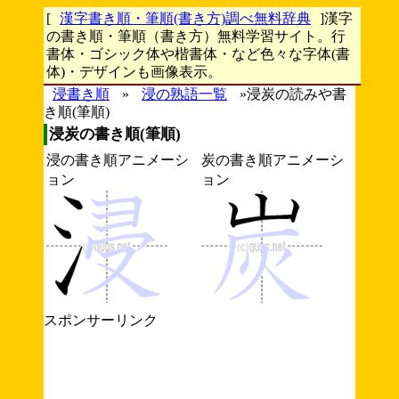
[
漢字書き順・筆順(書き方)調べ無料辞典
]漢字
の書き順・筆順（書き方）無料学習サイト。行
書体・ゴシック体や楷書体・など色々な字体(書
体)・デザインも画像表示。
浸書き順
»
浸の熟語一覧
»浸炭の読みや書
き順(筆順)
浸炭の書き順(筆順)
浸の書き順アニメーシ
炭の書き順アニメーシ
ョン
ョン
スポンサーリンク