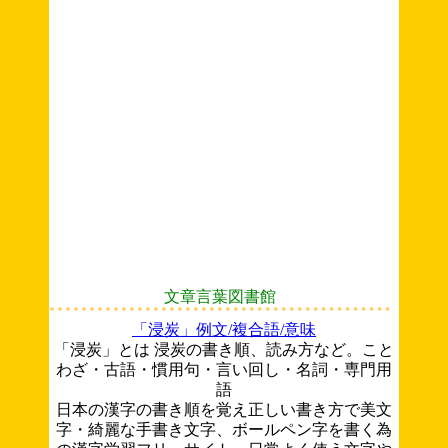
文章言葉図書館
「浸炭」例文/複合語/意味
「浸炭」とは 浸炭の書き順、読み方など。こと
わざ・古語・慣用句・言い回し・名詞・専門用
語
日本の漢字の書き順を覚え正しい書き方で美文
字・綺麗な手書き文字、ボールペン字を書く為