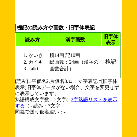
槐記の読み方や画数・旧字体表記
旧字体
読み方
漢字画数
表示
かいき
槐14画 記10画
槐記
カイキ
総画数：24画（漢字の
kaiki
画数合計）
[読み]1.平仮名2.片仮名3.ローマ字表記 *[旧字体
表示]旧字体データがない場合、文字を変更せず
に表示しています。
熟語構成文字数：2文字(
2字熟語リストを表示
する
) - 読み：3文字
同義で送り仮名違い：-