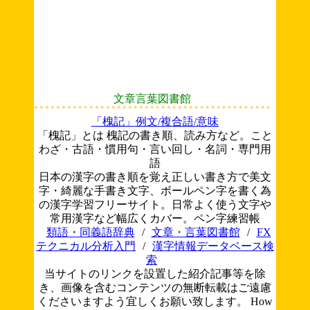
文章言葉図書館
「槐記」例文/複合語/意味
「槐記」とは 槐記の書き順、読み方など。こと
わざ・古語・慣用句・言い回し・名詞・専門用
語
日本の漢字の書き順を覚え正しい書き方で美文
字・綺麗な手書き文字、ボールペン字を書く為
の漢字学習フリーサイト。日常よく使う文字や
常用漢字など幅広くカバー。ペン字練習帳
類語・同義語辞典
/
文章・言葉図書館
/
FX
テクニカル分析入門
/
漢字情報データベース検
索
当サイトのリンクを設置した紹介記事等を除
き、画像を含むコンテンツの無断転載はご遠慮
くださいますよう宜しくお願い致します。
How