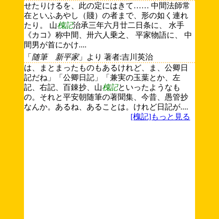
せたりけるを、此の定にはきて…… 中間法師常
在といふあやし（賤）の者まで、形の如く連れ
たり。 山
槐記
治承三年六月廿二日条に、 水手
《カコ》称中間、卅六人乗之、 平家物語に、 中
間男が首にかけ....
「
随筆 新平家
」より 著者:吉川英治
は、まとまったものもあるけれど、ま、公卿日
記だね」「公卿日記」「兼実の玉葉とか、左
記、右記、百錬抄、山
槐記
といったようなも
の。それと平安朝随筆の著聞集、今昔、愚管抄
なんか。あるね、あることは。けれど日記が....
[槐記]もっと見る