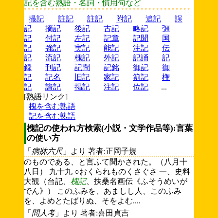
記を含む熟語・名詞・慣用句など
撮記
註記
註記
附記
追記
誤
記
摘記
後記
古記
略記
彊
記
付記
左記
記章
記聞
国
記
強記
実記
能記
注記
伝
記
流記
槐記
外記
記誦
記
録
刊記
記問
記銘
御記
御
記
記名
旧記
家記
箚記
権
記
諳記
掲記
注記
位記
...
[熟語リンク]
槐を含む熟語
記を含む熟語
槐記の使われ方検索(小説・文学作品等):言葉
の使い方
「
病牀六尺
」より 著者:正岡子規
のものである、と言ふて聞かされた。（八月十
八日） 九十九 ○おくられものくさぐさ 一、史料
大観（台記、
槐記
、扶桑名画伝《ふそうめいが
でん》） このふみを、あましし人、このふみ
を、よめとたばりぬ、そをよむ....
「
間人考
」より 著者:喜田貞吉