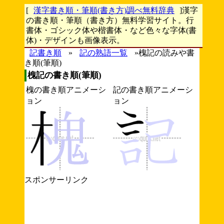
[
漢字書き順・筆順(書き方)調べ無料辞典
]漢字
の書き順・筆順（書き方）無料学習サイト。行
書体・ゴシック体や楷書体・など色々な字体(書
体)・デザインも画像表示。
記書き順
»
記の熟語一覧
»槐記の読みや書
き順(筆順)
槐記の書き順(筆順)
槐の書き順アニメーシ
記の書き順アニメーシ
ョン
ョン
スポンサーリンク