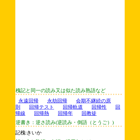
槐記と同一の読み又は似た読み熟語など
永遠回帰
永劫回帰
会期不継続の原
則
回帰テスト
回帰軌道
回帰性
回
帰線
回帰熱
回帰年
回教徒
逆書き：逆さ読み(逆読み・倒語（とうご）)
記槐:きいか