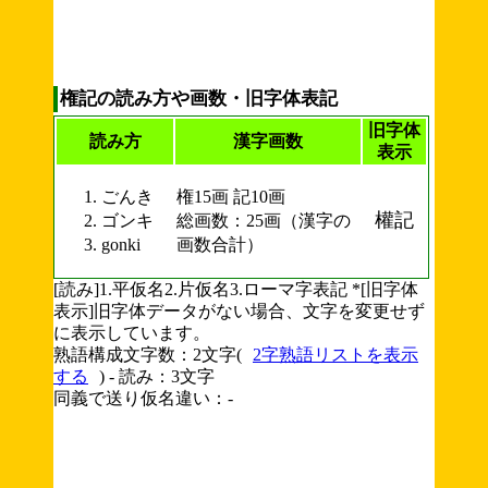
権記の読み方や画数・旧字体表記
旧字体
読み方
漢字画数
表示
ごんき
権15画 記10画
權記
ゴンキ
総画数：25画（漢字の
gonki
画数合計）
[読み]1.平仮名2.片仮名3.ローマ字表記 *[旧字体
表示]旧字体データがない場合、文字を変更せず
に表示しています。
熟語構成文字数：2文字(
2字熟語リストを表示
する
) - 読み：3文字
同義で送り仮名違い：-