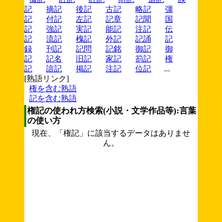
記
摘記
後記
古記
略記
彊
記
付記
左記
記章
記聞
国
記
強記
実記
能記
注記
伝
記
流記
槐記
外記
記誦
記
録
刊記
記問
記銘
御記
御
記
記名
旧記
家記
箚記
権
記
諳記
掲記
注記
位記
...
[熟語リンク]
権を含む熟語
記を含む熟語
権記の使われ方検索(小説・文学作品等):言葉
の使い方
現在、「権記」に該当するデータはありませ
ん。