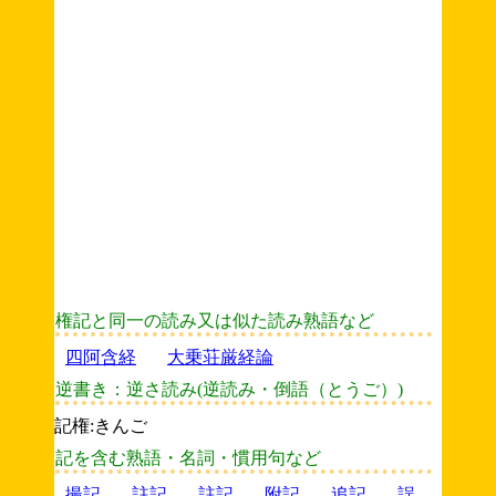
権記と同一の読み又は似た読み熟語など
四阿含経
大乗荘厳経論
逆書き：逆さ読み(逆読み・倒語（とうご）)
記権:きんご
記を含む熟語・名詞・慣用句など
撮記
註記
註記
附記
追記
誤