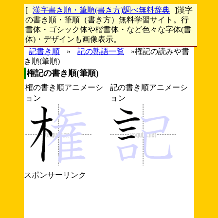
[
漢字書き順・筆順(書き方)調べ無料辞典
]漢字
の書き順・筆順（書き方）無料学習サイト。行
書体・ゴシック体や楷書体・など色々な字体(書
体)・デザインも画像表示。
記書き順
»
記の熟語一覧
»権記の読みや書
き順(筆順)
権記の書き順(筆順)
権の書き順アニメーシ
記の書き順アニメーシ
ョン
ョン
スポンサーリンク