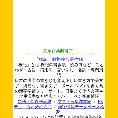
文章言葉図書館
「権記」例文/複合語/意味
「権記」とは 権記の書き順、読み方など。こと
わざ・古語・慣用句・言い回し・名詞・専門用
語
日本の漢字の書き順を覚え正しい書き方で美文
字・綺麗な手書き文字、ボールペン字を書く為
の漢字学習フリーサイト。日常よく使う文字や
常用漢字など幅広くカバー。ペン字練習帳
類語・同義語辞典
/
文章・言葉図書館
/
FX
テクニカル分析入門
/
漢字情報データベース検
索
当サイトのリンクを設置した紹介記事等を除