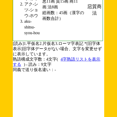
悪11画 質15画 商11
アク-シ
惡質商
画 法8画
ツ-ショ
総画数：45画（漢字の
法
ウ-ホウ
画数合計）
aku-
shitsu-
syou-hou
[読み]1.平仮名2.片仮名3.ローマ字表記 *[旧字体
表示]旧字体データがない場合、文字を変更せず
に表示しています。
熟語構成文字数：4文字(
4字熟語リストを表示
する
) - 読み：9文字
同義で送り仮名違い：-