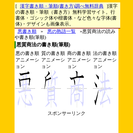
[
漢字書き順・筆順(書き方)調べ無料辞典
]漢字
の書き順・筆順（書き方）無料学習サイト。行
書体・ゴシック体や楷書体・など色々な字体(書
体)・デザインも画像表示。
悪書き順
»
悪の熟語一覧
»悪質商法の読み
や書き順(筆順)
悪質商法の書き順(筆順)
悪の書き順
質の書き順
商の書き順
法の書き順
アニメーシ
アニメーシ
アニメーシ
アニメーシ
ョン
ョン
ョン
ョン
スポンサーリンク