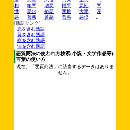
相
粗悪
増悪
憎悪
悪性
悪
世
悪水
俗悪
悪推
大悪
濁
悪
善悪
善悪
善悪
悪僧
...
[熟語リンク]
悪を含む熟語
質を含む熟語
商を含む熟語
法を含む熟語
悪質商法の使われ方検索(小説・文学作品等):
言葉の使い方
現在、「悪質商法」に該当するデータはありま
せん。