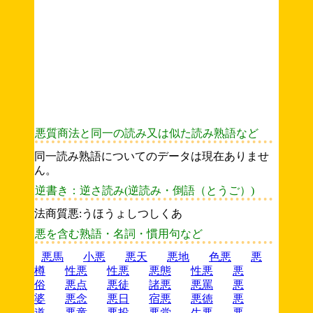
悪質商法と同一の読み又は似た読み熟語など
同一読み熟語についてのデータは現在ありませ
ん。
逆書き：逆さ読み(逆読み・倒語（とうご）)
法商質悪:うほうょしつしくあ
悪を含む熟語・名詞・慣用句など
悪馬
小悪
悪天
悪地
色悪
悪
樽
性悪
性悪
悪態
性悪
悪
俗
悪点
悪徒
諸悪
悪罵
悪
婆
悪念
悪日
宿悪
悪徳
悪
道
悪童
悪投
悪党
生悪
悪