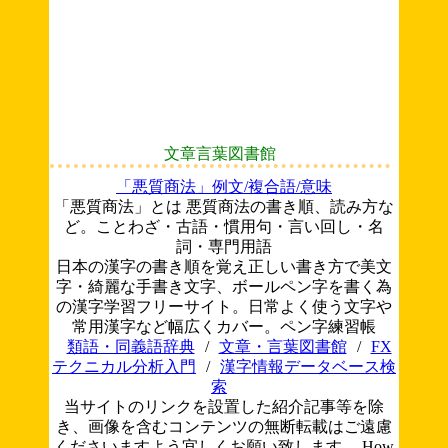
文章言葉図書館
「悪質商法」例文/複合語/意味
「悪質商法」とは 悪質商法の書き順、読み方な
ど。ことわざ・古語・慣用句・言い回し・名
詞・専門用語
日本の漢字の書き順を覚え正しい書き方で美文
字・綺麗な手書き文字、ボールペン字を書く為
の漢字学習フリーサイト。日常よく使う文字や
常用漢字など幅広くカバー。ペン字練習帳
類語・同義語辞典
/
文章・言葉図書館
/
FX
テクニカル分析入門
/
漢字情報データベース検
索
当サイトのリンクを設置した紹介記事等を除
き、画像を含むコンテンツの無断転載はご遠慮
くださいますよう宜しくお願い致します。
How