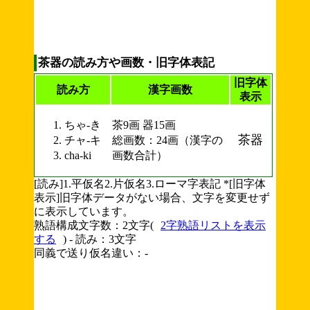
茶器の読み方や画数・旧字体表記
旧字体
読み方
漢字画数
表示
ちゃ-き
茶9画 器15画
茶器
チャ-キ
総画数：24画（漢字の
cha-ki
画数合計）
[読み]1.平仮名2.片仮名3.ローマ字表記 *[旧字体
表示]旧字体データがない場合、文字を変更せず
に表示しています。
熟語構成文字数：2文字(
2字熟語リストを表示
する
) - 読み：3文字
同義で送り仮名違い：-