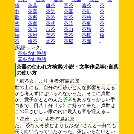
経
茶具
唐茶
豆茶
濃茶
茶
巾
茶業
茶気
茶器
茶剤
茶
匙
茶所
茶渋
朝茶
茶杓
茶
杓
茶室
茶式
茶時
茶事
茶
事
茶師
点茶
茶山
茶館
茶
館
茶粥
普茶
普茶
茶坏
粉
茶
粉茶
本茶
茶屋
茶園
...
[熟語リンク]
茶を含む熟語
器を含む熟語
茶器の使われ方検索(小説・文学作品等):言葉
の使い方
「
或る女
」より 著者:有島武郎
世の上にも、自分の行跡がどんな影響を与える
かも考えずにはいられなかった。そこに貞世
が、愛子がととのえた
茶器
をあぶなっかしい手
つきで、目八｜分《ぶ》に持って来た。貞世は
この日さびしい家の内に幾人も客を迎える....
「
星座
」より 著者:有島武郎
た。 茶なんぞ飲むよりもおぬいさんと一分でも
長く向い合っていたかった。茶はいらないとい