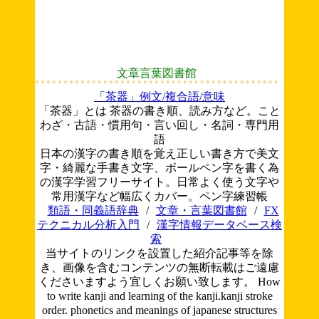
文章言葉図書館
「茶器」例文/複合語/意味
「茶器」とは 茶器の書き順、読み方など。こと
わざ・古語・慣用句・言い回し・名詞・専門用
語
日本の漢字の書き順を覚え正しい書き方で美文
字・綺麗な手書き文字、ボールペン字を書く為
の漢字学習フリーサイト。日常よく使う文字や
常用漢字など幅広くカバー。ペン字練習帳
類語・同義語辞典
/
文章・言葉図書館
/
FX
テクニカル分析入門
/
漢字情報データベース検
索
当サイトのリンクを設置した紹介記事等を除
き、画像を含むコンテンツの無断転載はご遠慮
くださいますよう宜しくお願い致します。
How
to write kanji and learning of the kanji.kanji stroke
order. phonetics and meanings of japanese structures