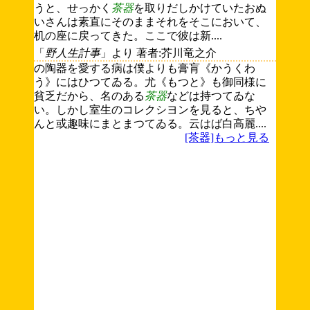
うと、せっかく
茶器
を取りだしかけていたおぬ
いさんは素直にそのままそれをそこにおいて、
机の座に戻ってきた。ここで彼は新....
「
野人生計事
」より 著者:芥川竜之介
の陶器を愛する病は僕よりも膏肓《かうくわ
う》にはひつてゐる。尤《もつと》も御同様に
貧乏だから、名のある
茶器
などは持つてゐな
い。しかし室生のコレクシヨンを見ると、ちや
んと或趣味にまとまつてゐる。云はば白高麗....
[茶器]もっと見る