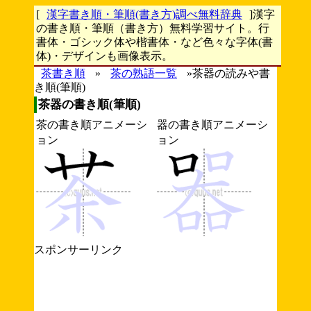
[
漢字書き順・筆順(書き方)調べ無料辞典
]漢字
の書き順・筆順（書き方）無料学習サイト。行
書体・ゴシック体や楷書体・など色々な字体(書
体)・デザインも画像表示。
茶書き順
»
茶の熟語一覧
»茶器の読みや書
き順(筆順)
茶器の書き順(筆順)
茶の書き順アニメーシ
器の書き順アニメーシ
ョン
ョン
スポンサーリンク