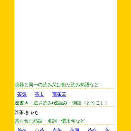
茶器と同一の読み又は似た読み熟語など
茶気
茶巾
薄茶器
逆書き：逆さ読み(逆読み・倒語（とうご）)
器茶:きゃち
茶を含む熟語・名詞・慣用句など
茶色
点茶
唐茶
茶国
茶合
茶