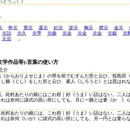
（とうご）)
ど
元
乾元
寛元
還元
紀元
逆元
胸元
襟元
金元
元詰
元久
元亨
元曲
元金
元金
元金
元銀
元
元后
...
文学作品等):言葉の使い方
之介
縞《からおりよせじま》の帯を前でむすんだ所と云ひ、投島田
し櫛《ぐし》をした所と云ひ、素人《しろうと》とは思はれない位
圓。此村あたりの娘にはこれ程｜好《うま》い話はない。二人
れは奈何に諸式の高い所にしても、月に一圓とは要《かゝ》らなか
。此村あたりの娘には、これ程｜好《うま》い話はない。二人
れは奈何《いか》に諸式の高い所にしても、月一円とは要らなかつ