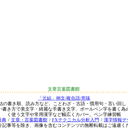
文章言葉図書館
「元結」例文/複合語/意味
元結の書き順、読み方など。ことわざ・古語・慣用句・言い回し
い書き方で美文字・綺麗な手書き文字、ボールペン字を書く為
く使う文字や常用漢字など幅広くカバー。ペン字練習帳
辞典
/
文章・言葉図書館
/
FXテクニカル分析入門
/
漢字情報デ
介記事等を除き、画像を含むコンテンツの無断転載はご遠慮く