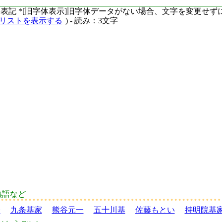
ーマ字表記 *[旧字体表示]旧字体データがない場合、文字を変更せ
語リストを表示する
) - 読み：3文字
熟語など
一
九条基家
熊谷元一
五十川基
佐藤もとい
持明院基