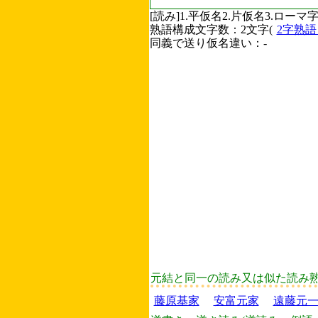
[読み]1.平仮名2.片仮名3.ロ
熟語構成文字数：2文字(
2字熟
同義で送り仮名違い：-
元結と同一の読み又は似た読み
藤原基家
安富元家
遠藤元