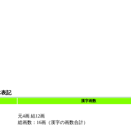
体表記
漢字画数
元4画 結12画
総画数：16画（漢字の画数合計）