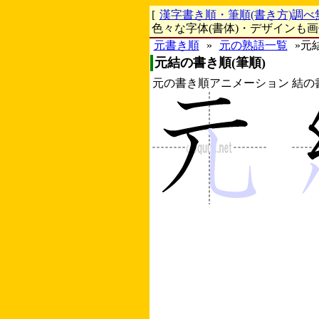
[
漢字書き順・筆順(書き方)調べ
色々な字体(書体)・デザインも
元書き順
»
元の熟語一覧
»元
元結の書き順(筆順)
元の書き順アニメーション
結の