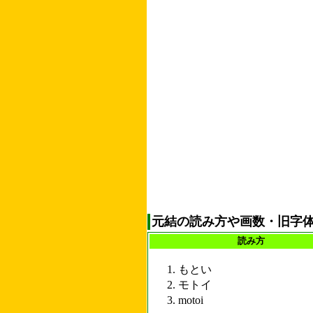
元結の読み方や画数・旧字
読み方
もとい
モトイ
motoi