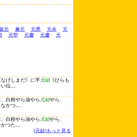
銀元
兼元
元悪
元永
元
勲
元型
元慶
元慶
元
《なげしまだ》に平
元結
《ひらも
....
は、白粉やら油やら
元結
やら、
つ....
は、白粉やら油やら
元結
やら、
た....
[元結]もっと見る