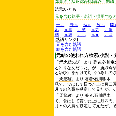
逆書き：逆さ読み(逆読み・倒語
結元:いとも
元を含む熟語・名詞・慣用句な
一元
隠元
延元
改元
開
応
元嘉
元竿
元気
元亀
結
元結
元元
元元
元口
[熟語リンク]
元を含む熟語
結を含む熟語
元結の使われ方検索(小説・
「
世之助の話
」より 著者:芥川竜
と》りな女だつた。が、唐織寄
とゆひ》をかけて対《つゐ》のさ
「
天鵞絨
」より 著者:石川啄木
見て、食はして貰つた上に月四
月々の入費を勘定して見たが、そ
「
天鵞絨
」より 著者:石川啄木
て、食はして貰つた上に月四円
月々の入費を勘定して見たが、そ