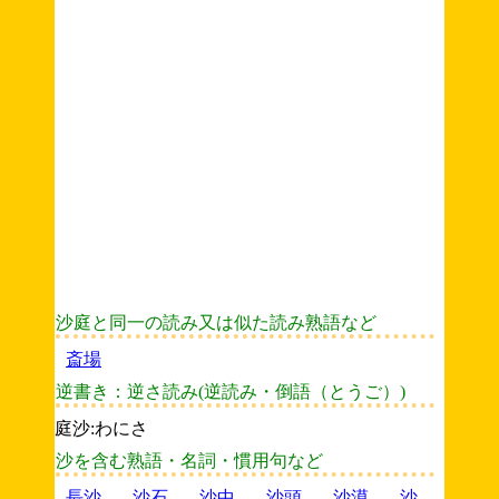
沙庭と同一の読み又は似た読み熟語など
斎場
逆書き：逆さ読み(逆読み・倒語（とうご）)
庭沙:わにさ
沙を含む熟語・名詞・慣用句など
長沙
沙石
沙中
沙頭
沙漠
沙