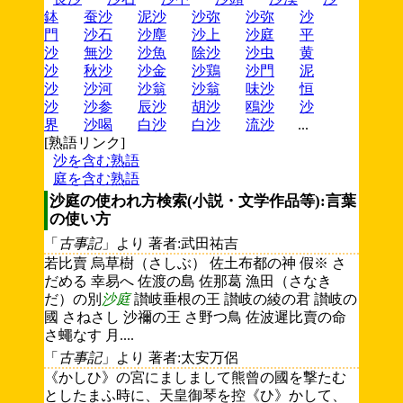
鉢
蚕沙
泥沙
沙弥
沙弥
沙
門
沙石
沙塵
沙上
沙庭
平
沙
無沙
沙魚
除沙
沙虫
黄
沙
秋沙
沙金
沙鶏
沙門
泥
沙
沙河
沙翁
沙翁
味沙
恒
沙
沙参
辰沙
胡沙
鴎沙
沙
界
沙喝
白沙
白沙
流沙
...
[熟語リンク]
沙を含む熟語
庭を含む熟語
沙庭の使われ方検索(小説・文学作品等):言葉
の使い方
「
古事記
」より 著者:武田祐吉
若比賣 烏草樹（さしぶ） 佐土布都の神 假※ さ
だめる 幸易へ 佐渡の島 佐那葛 漁田（さなき
だ）の別
沙庭
讃岐垂根の王 讃岐の綾の君 讃岐の
國 さねさし 沙禰の王 さ野つ鳥 佐波遲比賣の命
さ蠅なす 月....
「
古事記
」より 著者:太安万侶
《かしひ》の宮にましまして熊曾の國を撃たむ
としたまふ時に、天皇御琴を控《ひ》かして、