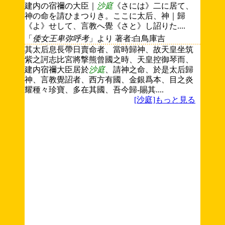
建内の宿禰の大臣｜
沙庭
《さには》二に居て、
神の命を請ひまつりき。ここに太后、神｜歸
《よ》せして、言教へ覺《さと》し詔りた....
「
倭女王卑弥呼考
」より 著者:白鳥庫吉
其太后息長帶日賣命者、當時歸神、故天皇坐筑
紫之訶志比宮將撃熊曾國之時、天皇控御琴而、
建内宿禰大臣居於
沙庭
、請神之命、於是太后歸
神、言教覺詔者、西方有國、金銀爲本、目之炎
耀種々珍寶、多在其國、吾今歸-賜其....
[沙庭]もっと見る