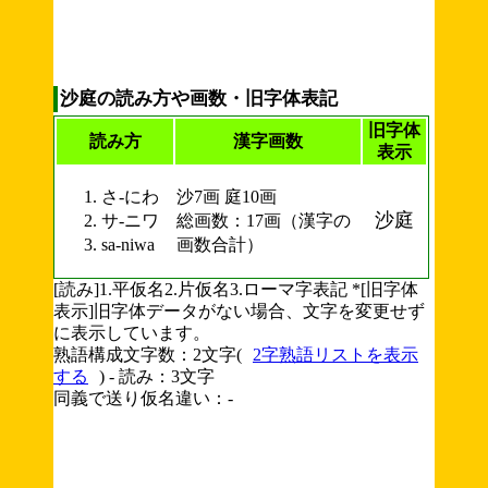
沙庭の読み方や画数・旧字体表記
旧字体
読み方
漢字画数
表示
さ-にわ
沙7画 庭10画
沙庭
サ-ニワ
総画数：17画（漢字の
sa-niwa
画数合計）
[読み]1.平仮名2.片仮名3.ローマ字表記 *[旧字体
表示]旧字体データがない場合、文字を変更せず
に表示しています。
熟語構成文字数：2文字(
2字熟語リストを表示
する
) - 読み：3文字
同義で送り仮名違い：-