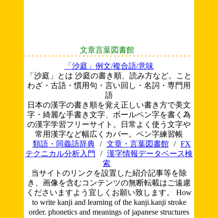
文章言葉図書館
「沙庭」例文/複合語/意味
「沙庭」とは 沙庭の書き順、読み方など。こと
わざ・古語・慣用句・言い回し・名詞・専門用
語
日本の漢字の書き順を覚え正しい書き方で美文
字・綺麗な手書き文字、ボールペン字を書く為
の漢字学習フリーサイト。日常よく使う文字や
常用漢字など幅広くカバー。ペン字練習帳
類語・同義語辞典
/
文章・言葉図書館
/
FX
テクニカル分析入門
/
漢字情報データベース検
索
当サイトのリンクを設置した紹介記事等を除
き、画像を含むコンテンツの無断転載はご遠慮
くださいますよう宜しくお願い致します。
How
to write kanji and learning of the kanji.kanji stroke
order. phonetics and meanings of japanese structures