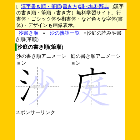
[
漢字書き順・筆順(書き方)調べ無料辞典
]漢字
の書き順・筆順（書き方）無料学習サイト。行
書体・ゴシック体や楷書体・など色々な字体(書
体)・デザインも画像表示。
沙書き順
»
沙の熟語一覧
»沙庭の読みや書
き順(筆順)
沙庭の書き順(筆順)
沙の書き順アニメーシ
庭の書き順アニメーシ
ョン
ョン
スポンサーリンク