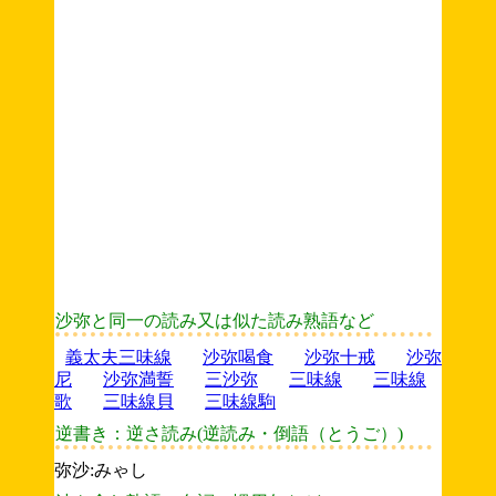
沙弥と同一の読み又は似た読み熟語など
義太夫三味線
沙弥喝食
沙弥十戒
沙弥
尼
沙弥満誓
三沙弥
三味線
三味線
歌
三味線貝
三味線駒
逆書き：逆さ読み(逆読み・倒語（とうご）)
弥沙:みゃし