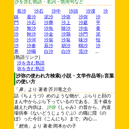
沙を含む熟語・名詞・慣用句など
長沙
沙石
沙中
沙頭
沙漠
沙
鉢
蚕沙
泥沙
沙弥
沙弥
沙
門
沙石
沙塵
沙上
沙庭
平
沙
無沙
沙魚
除沙
沙虫
黄
沙
秋沙
沙金
沙鶏
沙門
泥
沙
沙河
沙翁
沙翁
味沙
恒
沙
沙参
辰沙
胡沙
鴎沙
沙
界
沙喝
白沙
白沙
流沙
...
[熟語リンク]
沙を含む熟語
弥を含む熟語
沙弥の使われ方検索(小説・文学作品等):言葉
の使い方
「
鼻
」より 著者:芥川竜之介
詰《ちょうづ》めのような物が、ぶらりと顔の
まん中からぶら下っているのである。 五十歳を
越えた内供は、
沙弥
《しゃみ》の昔から、内道
場供奉《ないどうじょうぐぶ》の職に陞《の
ぼ》った今日《こんにち》まで、内心....
「
鯉魚
」より 著者:岡本かの子