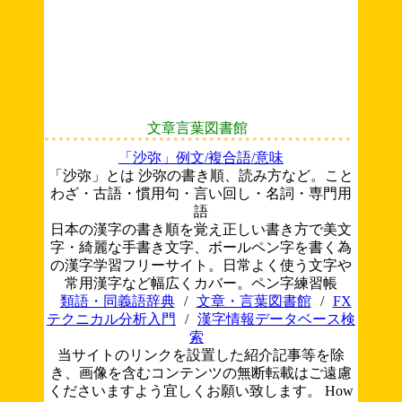
文章言葉図書館
「沙弥」例文/複合語/意味
「沙弥」とは 沙弥の書き順、読み方など。こと
わざ・古語・慣用句・言い回し・名詞・専門用
語
日本の漢字の書き順を覚え正しい書き方で美文
字・綺麗な手書き文字、ボールペン字を書く為
の漢字学習フリーサイト。日常よく使う文字や
常用漢字など幅広くカバー。ペン字練習帳
類語・同義語辞典
/
文章・言葉図書館
/
FX
テクニカル分析入門
/
漢字情報データベース検
索
当サイトのリンクを設置した紹介記事等を除
き、画像を含むコンテンツの無断転載はご遠慮
くださいますよう宜しくお願い致します。
How