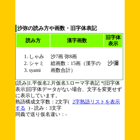
沙弥の読み方や画数・旧字体表記
旧字体
読み方
漢字画数
表示
しゃみ
沙7画 弥8画
沙彌
シャミ
総画数：15画（漢字の
syami
画数合計）
[読み]1.平仮名2.片仮名3.ローマ字表記 *[旧字体
表示]旧字体データがない場合、文字を変更せず
に表示しています。
熟語構成文字数：2文字(
2字熟語リストを表示
する
) - 読み：3文字
同義で送り仮名違い：-