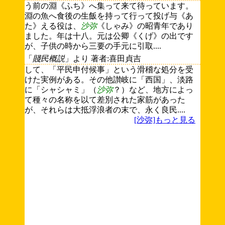
う前の淵《ふち》へ集って来て待っています。
淵の魚へ食後の生飯を持って行って投げ与《あ
た》える役は、
沙弥
《しゃみ》の昭青年であり
ました。年は十八。元は公卿《くげ》の出です
が、子供の時から三要の手元に引取....
「
賤民概説
」より 著者:喜田貞吉
して、「平民申付候事」という滑稽な処分を受
けた実例がある。その他讃岐に「西国」、淡路
に「シャシャミ」（
沙弥
？）など、地方によっ
て種々の名称を以て差別された家筋があった
が、それらは大抵浮浪者の末で、永く良民....
[沙弥]もっと見る