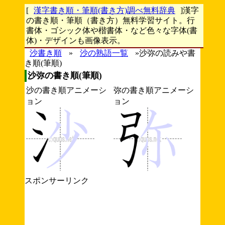
[
漢字書き順・筆順(書き方)調べ無料辞典
]漢字
の書き順・筆順（書き方）無料学習サイト。行
書体・ゴシック体や楷書体・など色々な字体(書
体)・デザインも画像表示。
沙書き順
»
沙の熟語一覧
»沙弥の読みや書
き順(筆順)
沙弥の書き順(筆順)
沙の書き順アニメーシ
弥の書き順アニメーシ
ョン
ョン
スポンサーリンク