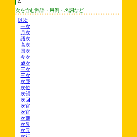
ど
次を含む熟語・用例・名詞など
以次
一次
月次
語次
高次
国次
今次
歳次
三次
三次
次亜
次位
次韻
次回
次官
次官
次期
次兄
次元
次行