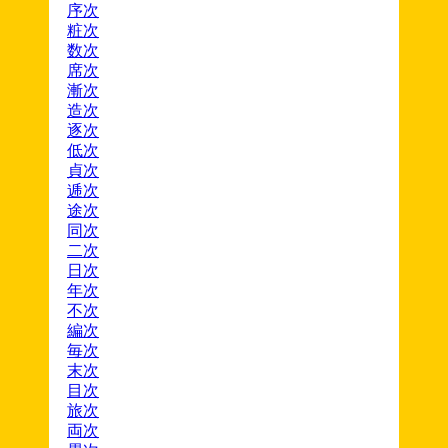
序次
粧次
数次
席次
漸次
造次
逐次
低次
貞次
逓次
途次
同次
二次
日次
年次
不次
編次
毎次
末次
目次
旅次
両次