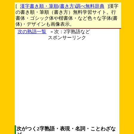
[
漢字書き順・筆順(書き方)調べ無料辞典
]漢字
の書き順・筆順（書き方）無料学習サイト。行
書体・ゴシック体や楷書体・など色々な字体(書
体)・デザインも画像表示。
次の熟語一覧
» 次：2字熟語など
スポンサーリンク
次がつく2字熟語・表現・名詞・ことわざな