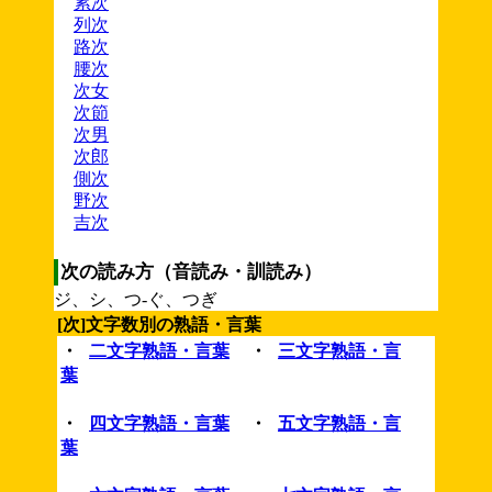
累次
列次
路次
腰次
次女
次節
次男
次郎
側次
野次
吉次
次の読み方（音読み・訓読み）
ジ、シ、つ-ぐ、つぎ
[次]文字数別の熟語・言葉
・
二文字熟語・言葉
・
三文字熟語・言
葉
・
四文字熟語・言葉
・
五文字熟語・言
葉