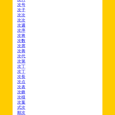
次号
次子
次次
次次
次週
次序
次将
次数
次席
次善
次代
次第
次丁
次丁
次長
次点
次表
次鋒
次様
次葉
式次
順次