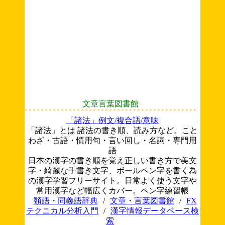
文章言葉図書館
「諸法」例文/複合語/意味
「諸法」とは 諸法の書き順、読み方など。こと
わざ・古語・慣用句・言い回し・名詞・専門用
語
日本の漢字の書き順を覚え正しい書き方で美文
字・綺麗な手書き文字、ボールペン字を書く為
の漢字学習フリーサイト。日常よく使う文字や
常用漢字など幅広くカバー。ペン字練習帳
類語・同義語辞典
/
文章・言葉図書館
/
FX
テクニカル分析入門
/
漢字情報データベース検
索