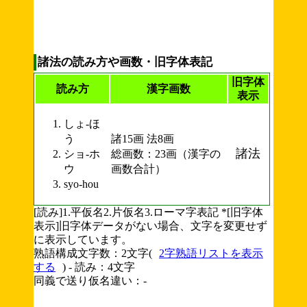
諸法の読み方や画数・旧字体表記
旧字体
読み方
漢字画数
表示
しょ-ほ
う
諸15画 法8画
諸法
ショ-ホ
総画数：23画（漢字の
ウ
画数合計）
syo-hou
[読み]1.平仮名2.片仮名3.ローマ字表記 *[旧字体
表示]旧字体データがない場合、文字を変更せず
に表示しています。
熟語構成文字数：2文字(
2字熟語リストを表示
する
) - 読み：4文字
同義で送り仮名違い：-