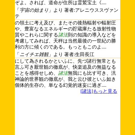
ぞよ。されば、道命が住所は霊鷲宝土《....
「
宇宙の始まり
」より 著者:アレニウススヴァン
テ
の領土に考え及び、またその後熱輻射や輻射圧
や、豊富なるエネルギーの貯蔵庫たる放射性物
質やこれらに関する
諸法
則の知識の導入などを
考慮してみれば、天秤は当然最後の一世紀の勝
利の方に傾くのである。もっともこのよ....
「
ニイチエ雑観
」より 著者:生田長江
にして為されるかといふに、先づ諸行無常とも
言ふ可き厭世観の徹底が、快楽追及の無益なる
ことを感得せしめ、
諸法
無我にも比す可き、汎
神論的世界観の徹底が、我と云ひ彼といふ如き
個体的生存の、単なる幻覚的迷妄に過ぎ....
[諸法]もっと見る