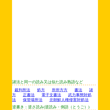
諸法と同一の読み又は似た読み熟語など
裁判所法
処方
所所方方
書法
諸
方
正書法
電子文書法
武力事態対処
法
保管場所法
北朝鮮人権侵害対処法
逆書き：逆さ読み(逆読み・倒語（とうご）)