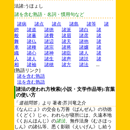
法諸:うほょし
諸を含む熟語・名詞・慣用句など
諸病
諸点
諸点
諸島
諸等
諸
鐙
諸道
諸徳
諸派
諸白
諸
般
諸蕃
諸費
諸眉
諸彦
諸
舞
諸仏
諸辺
諸天
諸他
諸
車
諸種
諸宗
諸将
諸嬢
諸
織
諸心
諸神
諸臣
諸人
諸
人
諸人
諸生
諸声
諸説
諸
相
諸袖
諸穂
諸方
諸法
...
[熟語リンク]
諸を含む熟語
法を含む熟語
諸法の使われ方検索(小説・文学作品等):言葉
の使い方
「
道祖問答
」より 著者:芥川竜之介
《なんにょ》の交会も万善《ばんぜん》の功徳
《くどく》じゃ。われらが寝所には、久遠本地
《くおんほんじ》の
諸法
、無作法身《むさほっ
しん》の諸仏等、悉く影顕《えいげん》し給う