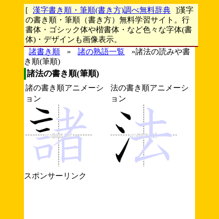
[
漢字書き順・筆順(書き方)調べ無料辞典
]漢字
の書き順・筆順（書き方）無料学習サイト。行
書体・ゴシック体や楷書体・など色々な字体(書
体)・デザインも画像表示。
諸書き順
»
諸の熟語一覧
»諸法の読みや書
き順(筆順)
諸法の書き順(筆順)
諸の書き順アニメーシ
法の書き順アニメーシ
ョン
ョン
スポンサーリンク