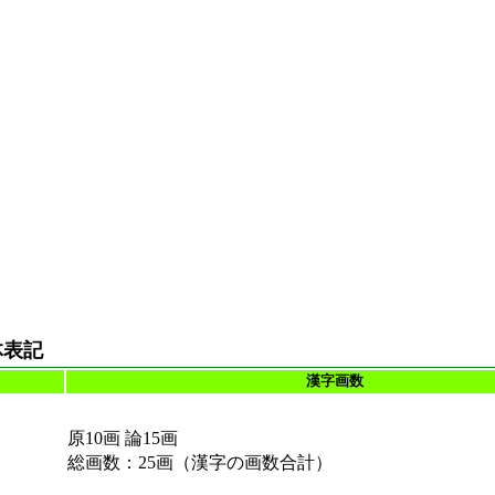
体表記
漢字画数
原10画 論15画
総画数：25画（漢字の画数合計）