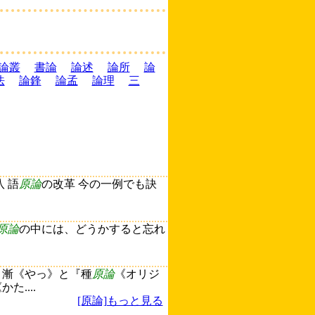
論叢
書論
論述
論所
論
法
論鋒
論孟
論理
三
 語
原論
の改革 今の一例でも訣
原論
の中には、どうかすると忘れ
》漸《やっ》と『種
原論
《オリジ
....
[原論]もっと見る