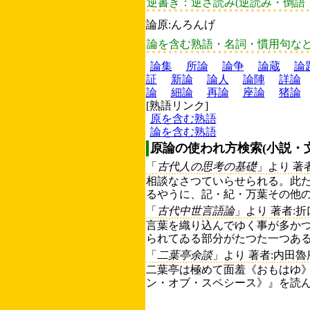
逆書き：逆さ読み(逆読み・倒語
論原:んろんげ
論を含む熟語・名詞・慣用句な
論集
所論
論争
論蔵
論
証
新論
論人
論陣
詳論
論
細論
再論
座論
猪論
[熟語リンク]
原を含む熟語
論を含む熟語
原論の使われ方検索(小説・
「
古代人の思考の基礎
」より 著
相談なさつていらせられる。此た
るやうに、記・紀・万葉その他の
「
古代中世言語論
」より 著者:
言葉を織り込んでゆく事が多かつ
られてゐる部分がたつた一つある。
「
二葉亭余談
」より 著者:内田魯
二葉亭は極めて面羞《おもはゆ
ン・オブ・スペシース》』を読ん