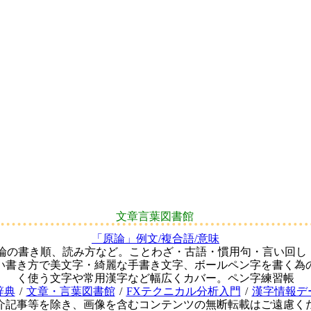
文章言葉図書館
「原論」例文/複合語/意味
原論の書き順、読み方など。ことわざ・古語・慣用句・言い回し
い書き方で美文字・綺麗な手書き文字、ボールペン字を書く為
く使う文字や常用漢字など幅広くカバー。ペン字練習帳
辞典
/
文章・言葉図書館
/
FXテクニカル分析入門
/
漢字情報デ
介記事等を除き、画像を含むコンテンツの無断転載はご遠慮く