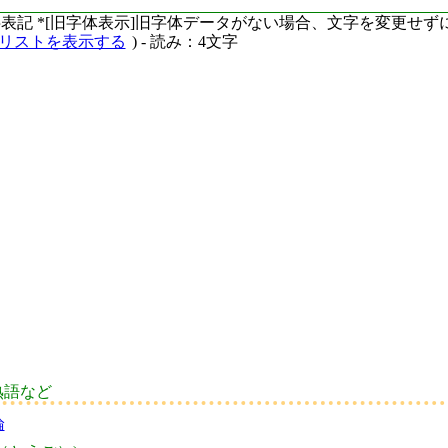
ーマ字表記 *[旧字体表示]旧字体データがない場合、文字を変更せ
語リストを表示する
) - 読み：4文字
熟語など
論