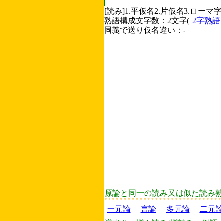
[読み]1.平仮名2.片仮名3.ロ
熟語構成文字数：2文字(
2字熟
同義で送り仮名違い：-
原論と同一の読み又は似た読み
一元論
言論
多元論
二元