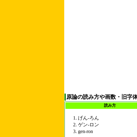
原論の読み方や画数・旧字
読み方
げん-ろん
ゲン-ロン
gen-ron