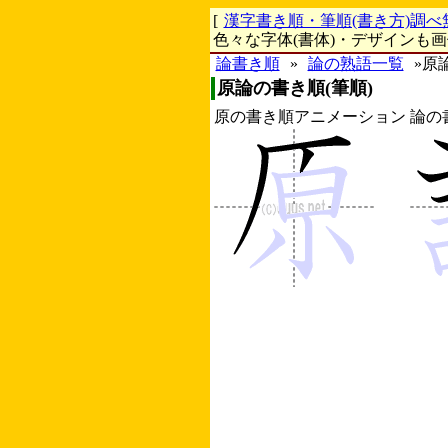
[
漢字書き順・筆順(書き方)調べ
色々な字体(書体)・デザインも
論書き順
»
論の熟語一覧
»原
原論の書き順(筆順)
原の書き順アニメーション
論の