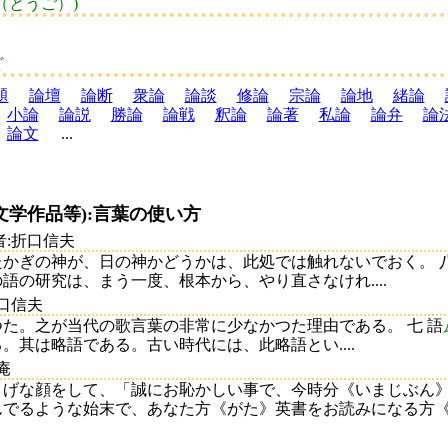
（とうご）)
ど
題
論壇
論断
衆論
論談
修論
宗論
論地
緒論
小論
論説
勝論
論戦
釈論
論著
私論
論弁
論
論文
...
文学作品等):言葉の使い方
者:折口信夫
かぎの神が、日の神かどうかは、此処では触れないでおく。 八
語の研究は、まう一度、根本から、やり直さなけれ....
折口信夫
た。之が当代の歌言葉の非常に少なかつた理由である。 七 語
其は略語である。古い時代には、此略語とい....
庵
》げな顔をして、「誠にお恥かしい事で、今時分《いまじぶん
でるような始末で、あなた方《がた》英書をお読みになる方《かた