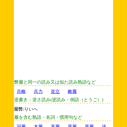
弊履と同一の読み又は似た読み熟語など
兵略
兵力
並立
敝履
逆書き：逆さ読み(逆読み・倒語（とうご）)
履弊:りいへ
履を含む熟語・名詞・慣用句など
冠履
木履
直履
草履
草履
浅