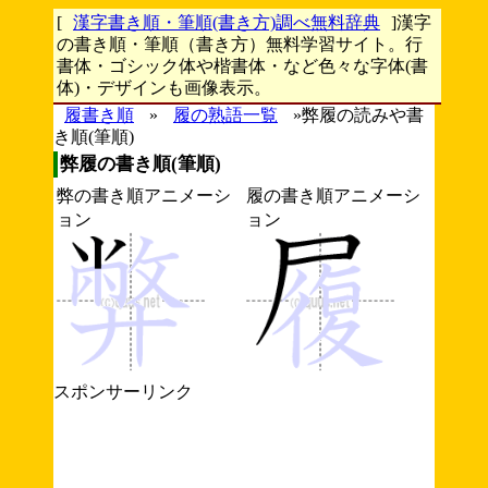
[
漢字書き順・筆順(書き方)調べ無料辞典
]漢字
の書き順・筆順（書き方）無料学習サイト。行
書体・ゴシック体や楷書体・など色々な字体(書
体)・デザインも画像表示。
履書き順
»
履の熟語一覧
»弊履の読みや書
き順(筆順)
弊履の書き順(筆順)
弊の書き順アニメーシ
履の書き順アニメーシ
ョン
ョン
スポンサーリンク