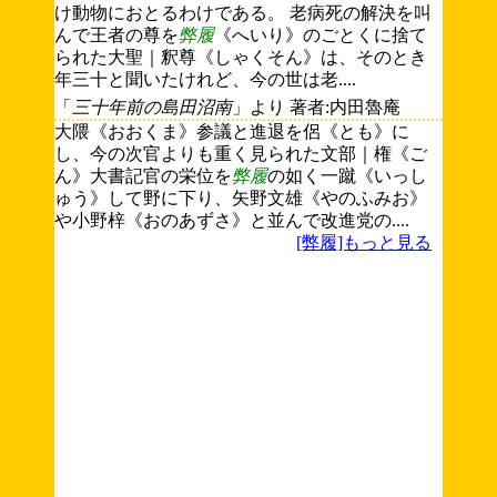
け動物におとるわけである。 老病死の解決を叫
んで王者の尊を
弊履
《へいり》のごとくに捨て
られた大聖｜釈尊《しゃくそん》は、そのとき
年三十と聞いたけれど、今の世は老....
「
三十年前の島田沼南
」より 著者:内田魯庵
大隈《おおくま》参議と進退を侶《とも》に
し、今の次官よりも重く見られた文部｜権《ご
ん》大書記官の栄位を
弊履
の如く一蹴《いっし
ゅう》して野に下り、矢野文雄《やのふみお》
や小野梓《おのあずさ》と並んで改進党の....
[弊履]もっと見る