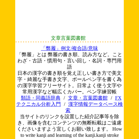
文章言葉図書館
「弊履」例文/複合語/意味
「弊履」とは 弊履の書き順、読み方など。こと
わざ・古語・慣用句・言い回し・名詞・専門用
語
日本の漢字の書き順を覚え正しい書き方で美文
字・綺麗な手書き文字、ボールペン字を書く為
の漢字学習フリーサイト。日常よく使う文字や
常用漢字など幅広くカバー。ペン字練習帳
類語・同義語辞典
/
文章・言葉図書館
/
FX
テクニカル分析入門
/
漢字情報データベース検
索
当サイトのリンクを設置した紹介記事等を除
き、画像を含むコンテンツの無断転載はご遠慮
くださいますよう宜しくお願い致します。
How
to write kanji and learning of the kanji.kanji stroke