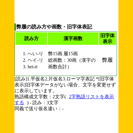
弊履の読み方や画数・旧字体表記
旧字体
読み方
漢字画数
表示
へい-り
弊15画 履15画
弊履
ヘイ-リ
総画数：30画（漢字の
hei-ri
画数合計）
[読み]1.平仮名2.片仮名3.ローマ字表記 *[旧字体
表示]旧字体データがない場合、文字を変更せず
に表示しています。
熟語構成文字数：2文字(
2字熟語リストを表示
する
) - 読み：3文字
同義で送り仮名違い：-