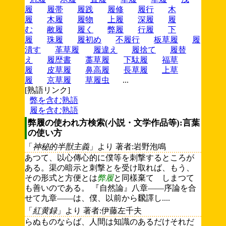
履
履帯
履践
履修
履行
木
履
木履
履物
上履
深履
履
む
敝履
履く
弊履
行履
下
履
珠履
履初め
不履行
板草履
履
潰す
革草履
履違え
履捨て
履替
え
履歴書
藁草履
下駄履
福草
履
皮草履
鼻高履
長草履
上草
履
京草履
草履虫
...
[熟語リンク]
弊を含む熟語
履を含む熟語
弊履の使われ方検索(小説・文学作品等):言葉
の使い方
「
神秘的半獣主義
」より 著者:岩野泡鳴
あつて、以心傳心的に僕等を刺撃するところが
ある。渠の暗示と刺撃とを受け取れば、もう、
その形式と方便とは
弊履
と同樣棄てゝしまつて
も善いのである。 『自然論』八章――序論を合
せて九章――は、僕、以前から飜譯し....
「
紅黄録
」より 著者:伊藤左千夫
らぬものならば、人間は知識のあるだけそれだ