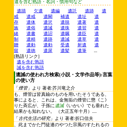
遺を含む熟語・名詞・慣用句など
遺蹟
欠遺
遺編
遺託
遺跡
遺
戒
遺戒
遺闕
補遺
遺址
遺
存
遺体
遺沢
遺脱
遺著
遺
族
遺俗
遺誡
遺珠
遺習
遺
緒
遺書
遺詔
遺嘱
遺臣
遺
制
遺精
遺跡
遺誡
遺草
遺
贈
遺勅
遺勅
受遺
射遺
遺
留
遺徳
遺尿
遺髪
遺筆
...
[熟語リンク]
遺を含む熟語
誡を含む熟語
遺誡の使われ方検索(小説・文学作品等):言葉
の使い方
「
煙管
」より 著者:芥川竜之介
も、煙管は皆真鍮のものを用いたそうである、
事によると、これは、金無垢の煙管に懲《こ》
りた斉広が、子孫に
遺誡
《いかい》でも垂れた
結果かも知れない。 （大正五年十月）....
「
古代生活の研究
」より 著者:折口信夫
、此までかた門徒連のやつた宗風のすたれるの