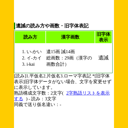
遺誡の読み方や画数・旧字体表記
旧字体
読み方
漢字画数
表示
い-かい
遺15画 誡14画
遺誡
イ-カイ
総画数：29画（漢字の
i-kai
画数合計）
[読み]1.平仮名2.片仮名3.ローマ字表記 *[旧字体
表示]旧字体データがない場合、文字を変更せず
に表示しています。
熟語構成文字数：2文字(
2字熟語リストを表示
する
) - 読み：3文字
同義で送り仮名違い：-