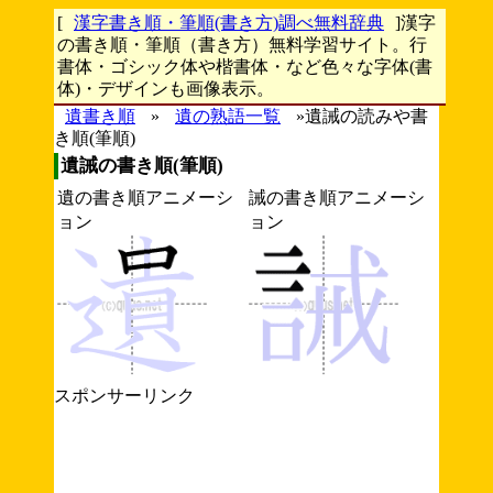
[
漢字書き順・筆順(書き方)調べ無料辞典
]漢字
の書き順・筆順（書き方）無料学習サイト。行
書体・ゴシック体や楷書体・など色々な字体(書
体)・デザインも画像表示。
遺書き順
»
遺の熟語一覧
»遺誡の読みや書
き順(筆順)
遺誡の書き順(筆順)
遺の書き順アニメーシ
誡の書き順アニメーシ
ョン
ョン
スポンサーリンク