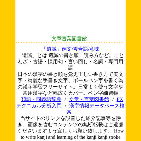
文章言葉図書館
「遺誡」例文/複合語/意味
「遺誡」とは 遺誡の書き順、読み方など。こと
わざ・古語・慣用句・言い回し・名詞・専門用
語
日本の漢字の書き順を覚え正しい書き方で美文
字・綺麗な手書き文字、ボールペン字を書く為
の漢字学習フリーサイト。日常よく使う文字や
常用漢字など幅広くカバー。ペン字練習帳
類語・同義語辞典
/
文章・言葉図書館
/
FX
テクニカル分析入門
/
漢字情報データベース検
索
当サイトのリンクを設置した紹介記事等を除
き、画像を含むコンテンツの無断転載はご遠慮
くださいますよう宜しくお願い致します。
How
to write kanji and learning of the kanji.kanji stroke