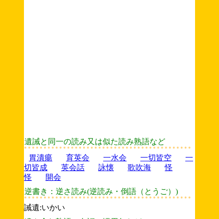
遺誡と同一の読み又は似た読み熟語など
胃潰瘍
育英会
一水会
一切皆空
一
切皆成
英会話
詠懐
歌吹海
怪
怪
開会
逆書き：逆さ読み(逆読み・倒語（とうご）)
誡遺:いかい