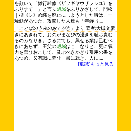
を歎いて「雑行雑修《ザフギヤウザフシユ》を
ふりすてゝ」と言ふ
遺誡
をふりかざして、門松
｜標《シ》め縄を廃止にしようとした時は、一
騒動があつた。攻撃した人達も「年飾《....
「
ことばのうみのおくがき
」より 著者:大槻文彦
きにあきれて、おのがまなびの淺きを耻ぢ責む
るのみなりき。さるにても、興せる業は已むべ
きにあらず、王父の
遺誡
はこゝなりと、更に氣
力を奮ひおこして、及ぶべきかぎり引用の書を
あつめ、又有識に問ひ、書に就き、人に....
[遺誡]もっと見る