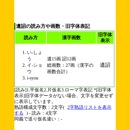
遺詔の読み方や画数・旧字体表記
旧字体
読み方
漢字画数
表示
い-しょ
う
遺15画 詔12画
遺詔
イ-ショ
総画数：27画（漢字の
ウ
画数合計）
i-syou
[読み]1.平仮名2.片仮名3.ローマ字表記 *[旧字体
表示]旧字体データがない場合、文字を変更せず
に表示しています。
熟語構成文字数：2文字(
2字熟語リストを表示
する
) - 読み：4文字
同義で送り仮名違い：-