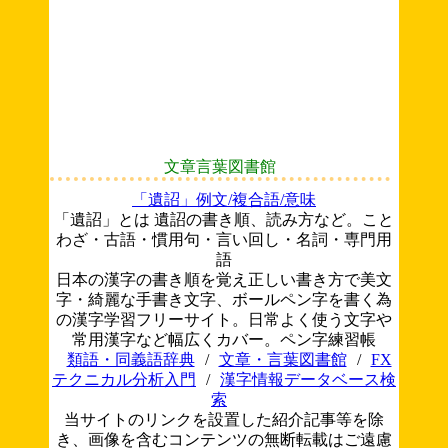
文章言葉図書館
「遺詔」例文/複合語/意味
「遺詔」とは 遺詔の書き順、読み方など。こと
わざ・古語・慣用句・言い回し・名詞・専門用
語
日本の漢字の書き順を覚え正しい書き方で美文
字・綺麗な手書き文字、ボールペン字を書く為
の漢字学習フリーサイト。日常よく使う文字や
常用漢字など幅広くカバー。ペン字練習帳
類語・同義語辞典
/
文章・言葉図書館
/
FX
テクニカル分析入門
/
漢字情報データベース検
索
当サイトのリンクを設置した紹介記事等を除
き、画像を含むコンテンツの無断転載はご遠慮