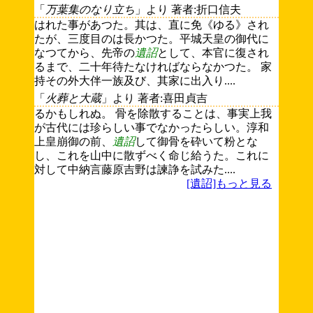
「
万葉集のなり立ち
」より 著者:折口信夫
はれた事があつた。其は、直に免《ゆる》され
たが、三度目のは長かつた。平城天皇の御代に
なつてから、先帝の
遺詔
として、本官に復され
るまで、二十年待たなければならなかつた。 家
持その外大伴一族及び、其家に出入り....
「
火葬と大蔵
」より 著者:喜田貞吉
るかもしれぬ。 骨を除散することは、事実上我
が古代には珍らしい事でなかったらしい。淳和
上皇崩御の前、
遺詔
して御骨を砕いて粉とな
し、これを山中に散ずべく命じ給うた。これに
対して中納言藤原吉野は諫諍を試みた....
[遺詔]もっと見る