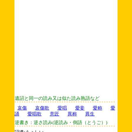
遺詔と同一の読み又は似た読み熟語など
哀傷
哀傷歌
愛唱
愛妾
愛称
愛
誦
愛唱歌
意匠
異称
異生
逆書き：逆さ読み(逆読み・倒語（とうご）)