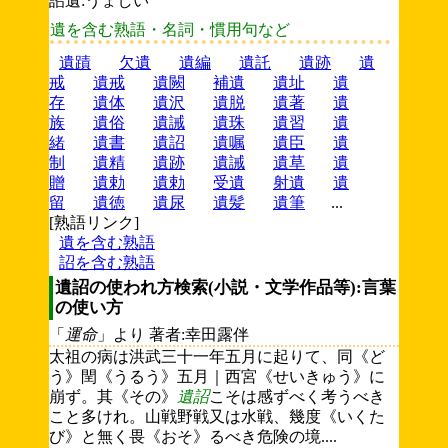
詔遺:うょしい
遺を含む熟語・名詞・慣用句など
遺蹟
欠遺
遺編
遺託
遺跡
遺
戒
遺戒
遺闕
補遺
遺址
遺
存
遺体
遺沢
遺脱
遺著
遺
族
遺俗
遺誡
遺珠
遺習
遺
緒
遺書
遺詔
遺嘱
遺臣
遺
制
遺精
遺跡
遺誡
遺草
遺
贈
遺勅
遺勅
受遺
射遺
遺
留
遺徳
遺尿
遺髪
遺筆
...
[熟語リンク]
遺を含む熟語
詔を含む熟語
遺詔の使われ方検索(小説・文学作品等):言葉
の使い方
「
運命
」より 著者:幸田露伴
太祖の病は洪武三十一年五月に起りて、同《ど
う》閏《うるう》五月｜西宮《せいきゅう》に
崩ず。其《その》
遺詔
こそは感ずべく考うべき
こと多けれ。山戦野戦又は水戦、幾度《いくた
び》と無く畏《おそ》るべき危険の境....