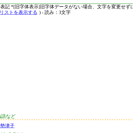
ーマ字表記 *[旧字体表示]旧字体データがない場合、文字を変更せ
語リストを表示する
) - 読み：3文字
熟語など
妃勢津子