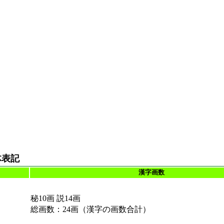
体表記
漢字画数
秘10画 説14画
総画数：24画（漢字の画数合計）