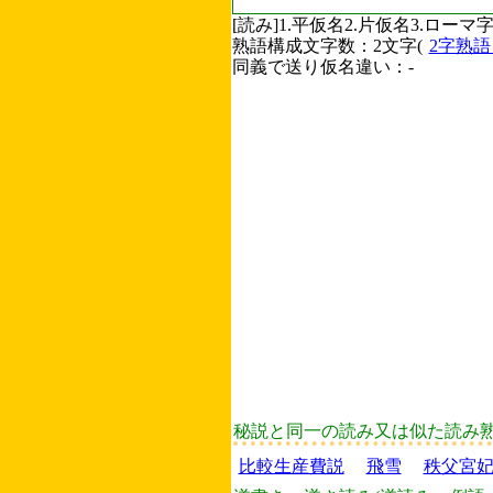
[読み]1.平仮名2.片仮名3.ロ
熟語構成文字数：2文字(
2字熟
同義で送り仮名違い：-
秘説と同一の読み又は似た読み
比較生産費説
飛雪
秩父宮