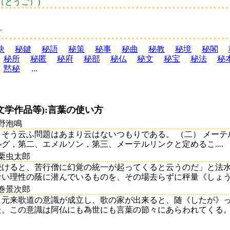
（とうご）)
ど
訣
秘鍵
秘語
秘策
秘事
秘曲
秘教
秘境
秘閣
秘所
秘匿
秘府
秘部
秘仏
秘文
秘宝
秘法
秘
黙秘
...
文学作品等):言葉の使い方
岩野泡鳴
そう云ふ問題はあまり云はないつもりである。 （二） メーテ
グ，第二、エメルソン，第三、メーテルリンクと定めるこ....
小栗虫太郎
続けると、苦行僧に幻覚の統一が起ってくると云うのだ」と法
い理性の蔭に潜んでいるものを、その場去らずに秤量《しょうりょ
風巻景次郎
。元来歌道の意識が成立し、歌の家が出来ると、随《したが》
。この意識は阿仏にも為世にも言葉の節々にあらわれてくる。こと