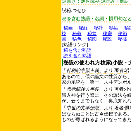
逆書き：逆さ読み(逆読み・倒語
説秘:つせひ
秘を含む熟語・名詞・慣用句な
秘画
秘経
秘計
秘結
秘
技
秘義
秘笈
秘宗
秘術
書
秘色
秘図
秘説
秘蔵
[熟語リンク]
秘を含む熟語
説を含む熟語
秘説の使われ方検索(小説・
「
神秘的半獣主義
」より 著者:
あるので、僕の論文の性質から、
家の系統を、第一、スヰデンボル
「
黒死館殺人事件
」より 著者:
餓入神を行う際に、その論法を
が、云うまでもなく、奥底知れな
「
中世の文学伝統
」より 著者:
ばならぬことは古今伝授である
ものが尊ばれるようになってきた