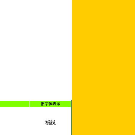
旧字体表示
祕説