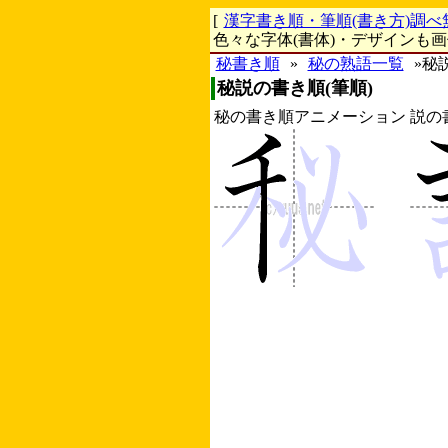
[
漢字書き順・筆順(書き方)調べ
色々な字体(書体)・デザインも
秘書き順
»
秘の熟語一覧
»秘
秘説の書き順(筆順)
秘の書き順アニメーション
説の