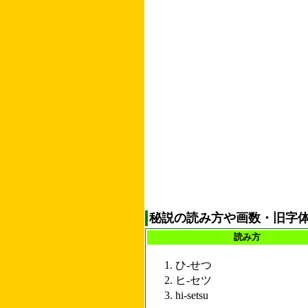
秘説の読み方や画数・旧字
読み方
ひ-せつ
ヒ-セツ
hi-setsu