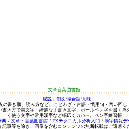
文章言葉図書館
「秘説」例文/複合語/意味
秘説の書き順、読み方など。ことわざ・古語・慣用句・言い回し
い書き方で美文字・綺麗な手書き文字、ボールペン字を書く為
く使う文字や常用漢字など幅広くカバー。ペン字練習帳
辞典
/
文章・言葉図書館
/
FXテクニカル分析入門
/
漢字情報デ
介記事等を除き、画像を含むコンテンツの無断転載はご遠慮く