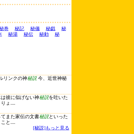
秘巻
秘記
秘儀
秘戯
秘
本
秘湯
秘伝
秘勅
秘
ルリンクの神
秘説
今、近世神秘
水は彼に似げない神
秘説
を吐いた
....
ってまた家伝の文書
秘説
といった
....
[秘説]もっと見る